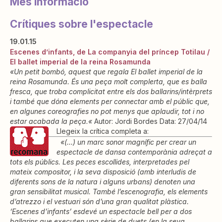
Més informació
Crítiques sobre l'espectacle
19.01.15
Escenes d’infants, de La companyia del príncep Totilau /
El ballet imperial de la reina Rosamunda
«Un petit bombó, aquest que regala El ballet imperial de la
reina Rosamunda. És una peça molt complerta, que es balla
fresca, que troba complicitat entre els dos ballarins/intèrprets
i també que dóna elements per connectar amb el públic que,
en algunes coreografies no pot menys que aplaudir, tot i no
estar acabada la peça
«
Autor: Jordi Bordes Data: 27/04/14
.
Llegeix la crítica completa a:
«(…) un marc sonor magnífic per crear un
espectacle de dansa contemporània adreçat a
tots els públics. Les peces escollides, interpretades pel
mateix compositor, i la seva disposició (amb interludis de
diferents sons de la natura i alguns urbans) denoten una
gran sensibilitat musical. També l’escenografia, els elements
d’atrezzo i el vestuari són d’una gran qualitat plàstica.
‘
Escenes d’infants’
esdevé un espectacle bell per a dos
ballarins que executen una sèrie de duets (en la seva