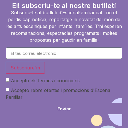
Ei! subscriu-te al nostre butlletí
Subscriu-te al butlletí d’EscenaFamiliar.cat i no et
perdis cap notícia, reportatge ni novetat del món de
les arts escèniques per infants i famílies. T’hi esperen
recomanacions, espectacles programats i moltes
propostes per gaudir en família!
Subscriure'm
Accepto els termes i condicions
Accepto rebre ofertes i promocions d'Escena
Familiar
Enviar