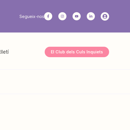
Segueix-nos
lletí
El Club dels Culs Inquiets