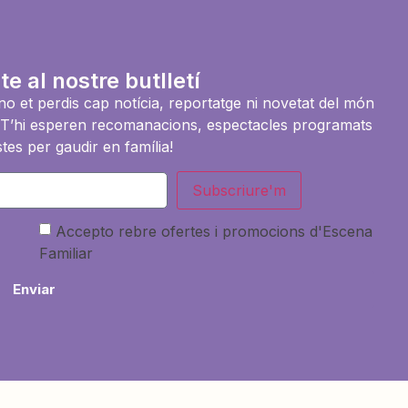
te al nostre butlletí
i no et perdis cap notícia, reportatge ni novetat del món
es. T’hi esperen recomanacions, espectacles programats
tes per gaudir en família!
Subscriure'm
Accepto rebre ofertes i promocions d'Escena
Familiar
Enviar