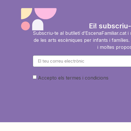
Ei! subscriu-
Subscriu-te al butlletí d’EscenaFamiliar.cat 
de les arts escèniques per infants i famíli
i moltes propos
Accepto els termes i condicions