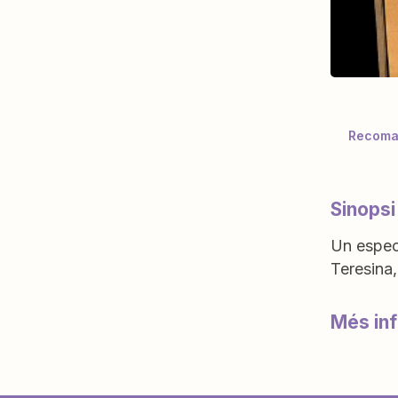
Recoman
Sinopsi
Un espect
Teresina,
Més in