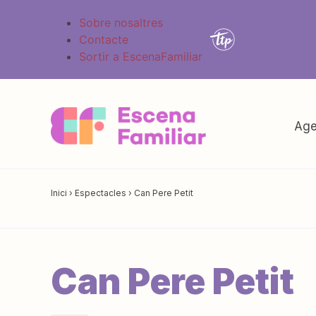
Sobre nosaltres
Contacte
Sortir a EscenaFamiliar
Age
Inici
›
Espectacles
›
Can Pere Petit
Can Pere Petit