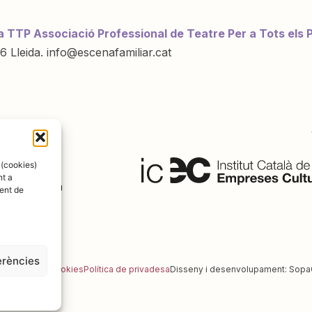
a TTP Associació Professional de Teatre Per a Tots els 
6 Lleida. info@escenafamiliar.cat
ració de:
 (cookies)
nt a
ent de
erències
al
Política de cookies
Política de privadesa
Disseny i desenvolupament:
Sopa