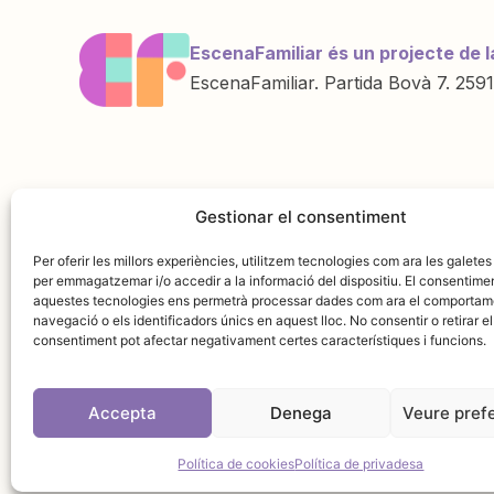
EscenaFamiliar és un projecte de l
EscenaFamiliar. Partida Bovà 7. 2591
Una iniciativa de
Amb la col·labo
Gestionar el consentiment
Per oferir les millors experiències, utilitzem tecnologies com ara les galetes
per emmagatzemar i/o accedir a la informació del dispositiu. El consentime
aquestes tecnologies ens permetrà processar dades com ara el comportam
navegació o els identificadors únics en aquest lloc. No consentir o retirar el
consentiment pot afectar negativament certes característiques i funcions.
Accepta
Denega
Veure pref
Avís leg
Política de cookies
Política de privadesa