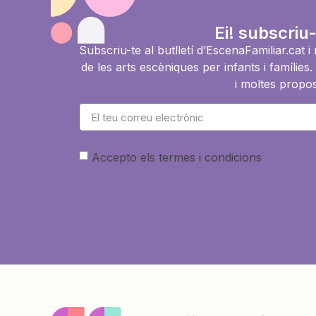
Ei! subscriu-
Subscriu-te al butlletí d’EscenaFamiliar.cat 
de les arts escèniques per infants i famíli
i moltes propos
Accepto els termes i condicions