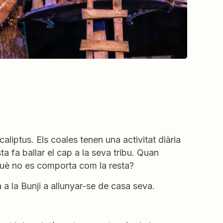
aliptus. Els coales tenen una activitat diària
a fa ballar el cap a la seva tribu. Quan
 què no es comporta com la resta?
à a la Bunji a allunyar-se de casa seva.