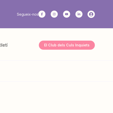
Segueix-nos
lletí
El Club dels Culs Inquiets