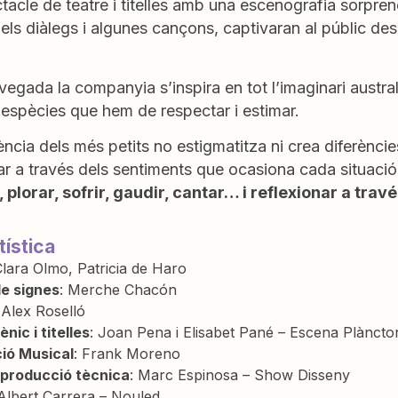
acle de teatre i titelles amb una escenografia sorprene
 els diàlegs i algunes cançons, captivaran al públic de
egada la companyia s’inspira en tot l’imaginari australià
 espècies que hem de respectar i estimar.
ncia dels més petits no estigmatitza ni crea diferènci
ar a través dels sentiments que ocasiona cada situació,
, plorar, sofrir, gaudir, cantar… i reflexionar a travé
tística
Clara Olmo, Patricia de Haro
e signes
: Merche Chacón
 Alex Roselló
nic i titelles
: Joan Pena i Elisabet Pané – Escena Plàncto
ió Musical
: Frank Moreno
 producció tècnica
: Marc Espinosa – Show Disseny
 Albert Carrera – Nouled