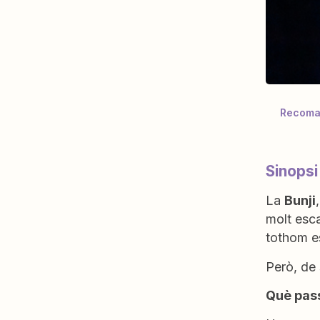
Recoman
Sinopsi
La
Bunji
molt esca
tothom es
Però, de 
Què pass