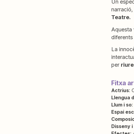
Un espect
narració,
Teatre.
Aquesta v
diferents
La innocè
interactu
per
riure
Fitxa ar
Actrius
: 
Llengua d
Llum i so
:
Espai escè
Composic
Disseny i
Efectes
: