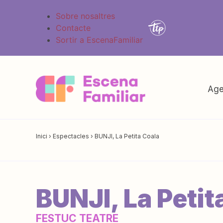
Sobre nosaltres
Contacte
Sortir a EscenaFamiliar
Age
Inici
›
Espectacles
›
BUNJI, La Petita Coala
BUNJI, La Petit
FESTUC TEATRE