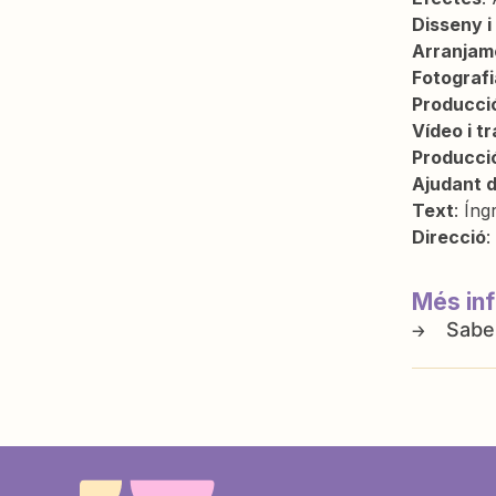
Disseny i
Arranjam
Fotografi
Producció
Vídeo i tr
Producci
Ajudant 
Text
: Íng
Direcció
:
Més in