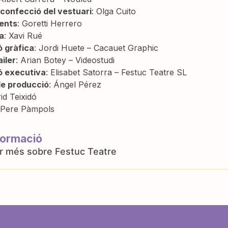
 confecció del vestuari
: Olga Cuito
ents
: Goretti Herrero
a
: Xavi Rué
 gràfica
: Jordi Huete – Cacauet Graphic
ailer
: Arian Botey – Videostudi
ó executiva
: Elisabet Satorra – Festuc Teatre SL
de producció
: Ángel Pérez
rid Teixidó
 Pere Pàmpols
formació
Festuc Teatre