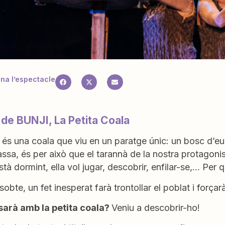
a l’espectacle
 de BUNJI, La Petita Coala
, és una coala que viu en un paratge únic: un bosc d’euc
ssa, és per això que el tarannà de la nostra protagonist
tà dormint, ella vol jugar, descobrir, enfilar-se,… Per
sobte, un fet inesperat farà trontollar el poblat i forçar
arà amb la petita coala?
Veniu a descobrir-ho!