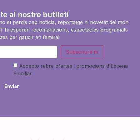
te al nostre butlletí
i no et perdis cap notícia, reportatge ni novetat del món
es. T’hi esperen recomanacions, espectacles programats
tes per gaudir en família!
Subscriure'm
Accepto rebre ofertes i promocions d'Escena
Familiar
Enviar