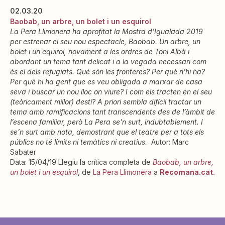
02.03.20
Baobab, un arbre, un bolet i un esquirol
La Pera Llimonera ha aprofitat la Mostra d’Igualada 2019
per estrenar el seu nou espectacle, Baobab. Un arbre, un
bolet i un equirol, novament a les ordres de Toni Albà i
abordant un tema tant delicat i a la vegada necessari com
és el dels refugiats. Què són les fronteres? Per què n’hi ha?
Per què hi ha gent que es veu obligada a marxar de casa
seva i buscar un nou lloc on viure? I com els tracten en el seu
(teòricament millor) destí? A priori sembla difícil tractar un
tema amb ramificacions tant transcendents des de l’àmbit de
l’escena familiar, però La Pera se’n surt, indubtablement. I
se’n surt amb nota, demostrant que el teatre per a tots els
públics no té límits ni temàtics ni creatius.
Autor: Marc
Sabater
Data: 15/04/19 Llegiu la crítica completa de
Baobab, un arbre,
un bolet i un esquirol
, de
La Pera Llimonera
a
Recomana.cat.