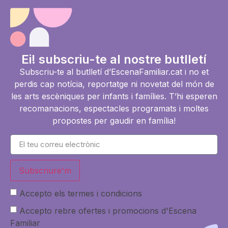
Ei! subscriu-te al nostre butlletí
Subscriu-te al butlletí d’EscenaFamiliar.cat i no et
perdis cap notícia, reportatge ni novetat del món de
les arts escèniques per infants i famílies. T’hi esperen
recomanacions, espectacles programats i moltes
propostes per gaudir en família!
Subscriure'm
Accepto els termes i condicions
Accepto rebre ofertes i promocions d'Escena
Familiar