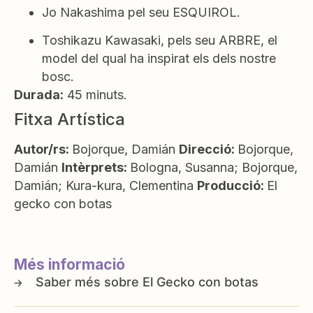
Jo Nakashima pel seu ESQUIROL.
Toshikazu Kawasaki, pels seu ARBRE, el
model del qual ha inspirat els dels nostre
bosc.
Durada:
45 minuts.
Fitxa Artística
Autor/rs:
Bojorque, Damián
Direcció:
Bojorque,
Damián
Intèrprets:
Bologna, Susanna; Bojorque,
Damián; Kura-kura, Clementina
Producció:
El
gecko con botas
Més informació
El Gecko con botas