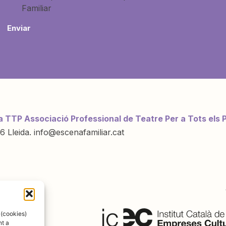
Familiar
Enviar
a TTP Associació Professional de Teatre Per a Tots els 
6 Lleida. info@escenafamiliar.cat
ració de:
 (cookies)
nt a