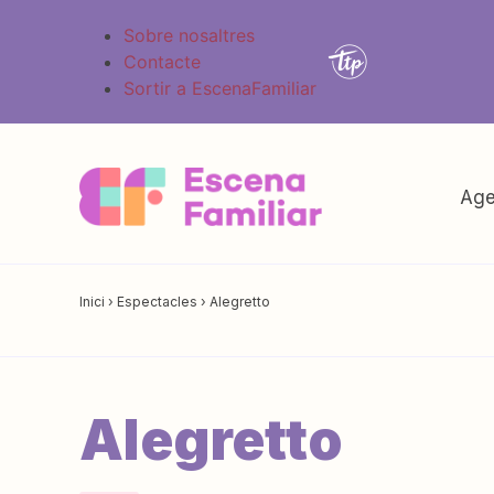
Sobre nosaltres
Contacte
Sortir a EscenaFamiliar
Age
Inici
›
Espectacles
›
Alegretto
Alegretto