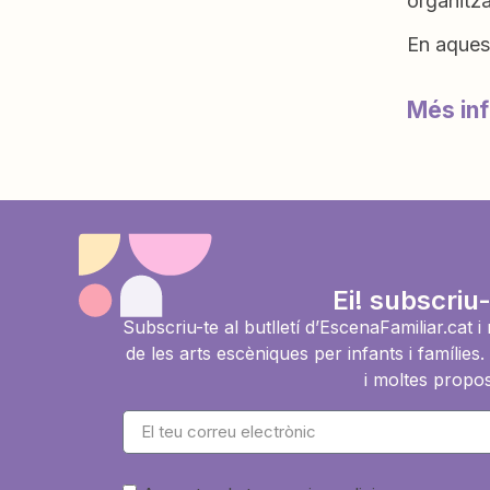
organitza
En aquest
Més in
Ei! subscriu-
Subscriu-te al butlletí d’EscenaFamiliar.cat 
de les arts escèniques per infants i famíli
i moltes propos