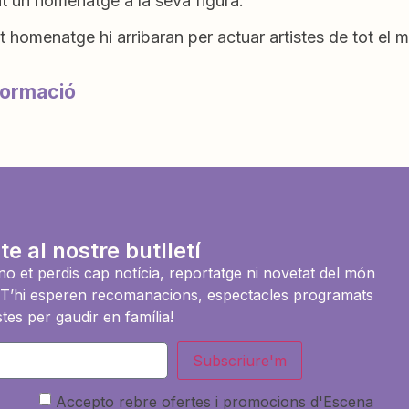
t un homenatge a la seva figura.
 homenatge hi arribaran per actuar artistes de tot el mó
formació
te al nostre butlletí
i no et perdis cap notícia, reportatge ni novetat del món
es. T’hi esperen recomanacions, espectacles programats
tes per gaudir en família!
Subscriure'm
Accepto rebre ofertes i promocions d'Escena