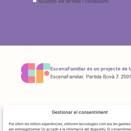
Accepto els termes i condicions
EscenaFamiliar és un projecte de l
EscenaFamiliar. Partida Bovà 7. 2591
Una iniciativa de
Amb la col·labo
Gestionar el consentiment
Per oferir les millors experiències, utilitzem tecnologies com ara les galetes
per emmagatzemar i/o accedir a la informació del dispositiu. El consentime