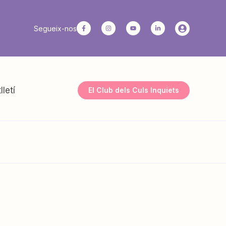
Segueix-nos
lletí
El Club dels Culs Inquiets