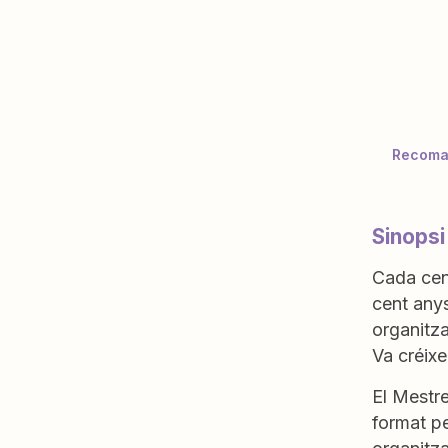
Recoman
Sinopsi
Cada cen
cent anys
organitza
Va créixe
El Mestre
format p