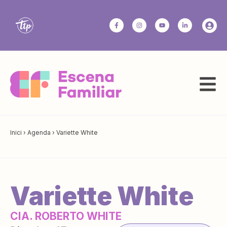
Inici
›
Agenda
›
Variette White
Variette White
CIA. ROBERTO WHITE