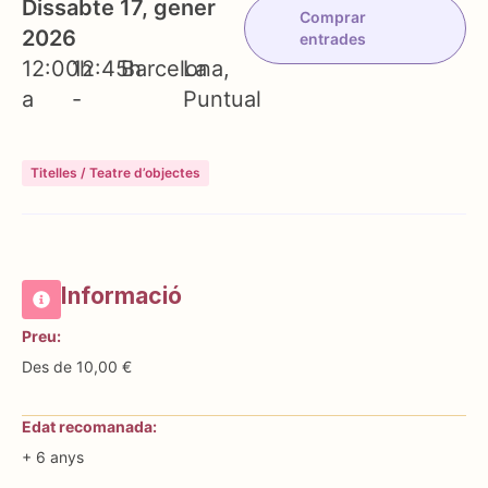
Dissabte 17, gener
Comprar
2026
entrades
12:00h
12:45h
Barcelona
La
a
-
Puntual
Titelles / Teatre d’objectes
Informació
Preu:
Des de 10,00 €
Edat recomanada:
+ 6 anys