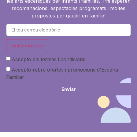
les arts escèniques per infants i famílies. T’hi esperen
recomanacions, espectacles programats i moltes
propostes per gaudir en família!
Subscriure'm
Accepto els termes i condicions
Accepto rebre ofertes i promocions d'Escena
Familiar
Enviar