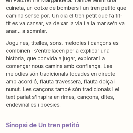
en Patufet i la Margarideta. També tenim una
cuineta, un cotxe de bombers i un tren petitó que
camina sense por. Un dia el tren petit que fa tit-
tit es va cansar, va deixar la via i a la mar se’n va
anar… a somniar.
Joguines, titelles, sons, melodies i cançons es
combinen i s’entrellacen per a explicar una
història, que convida a jugar, explorar i a
començar nous camins amb confiança. Les
melodies són tradicionals tocades en directe
amb acordió, flauta travessera, flauta dolça i
nunut. Les cançons també són tradicionals i el
text parlat s’inspira en rimes, cançons, dites,
endevinalles i poesies.
Sinopsi de Un tren petitó