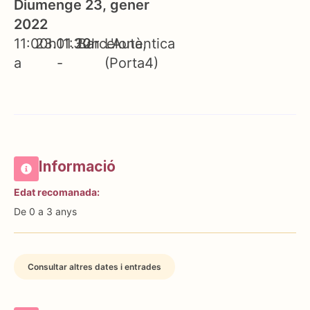
Diumenge 23, gener
2022
11:00h
23.01.22
11:30h
Barcelona
L'Autèntica
a
-
(Porta4)
Informació
Edat recomanada:
De 0 a 3 anys
Consultar altres dates i entrades