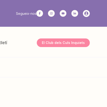
Segueix-nos
lletí
El Club dels Culs Inquiets