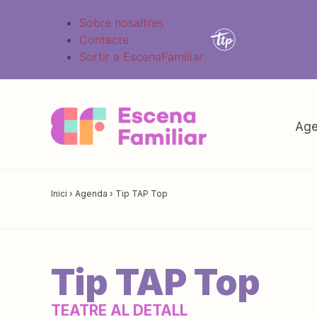
Sobre nosaltres
Contacte
Sortir a EscenaFamiliar
Age
Inici
›
Agenda
›
Tip TAP Top
Tip TAP Top
TEATRE AL DETALL