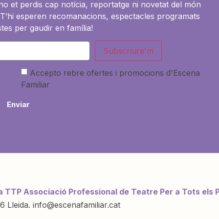
i no et perdis cap notícia, reportatge ni novetat del món
es. T’hi esperen recomanacions, espectacles programats
tes per gaudir en família!
Subscriure'm
Accepto rebre ofertes i promocions d'Escena
Familiar
Enviar
a TTP Associació Professional de Teatre Per a Tots els 
6 Lleida. info@escenafamiliar.cat