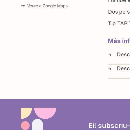
I també 
Veure a Google Maps
Dos perso
Tip TAP T
Més in
Ei! subscriu-