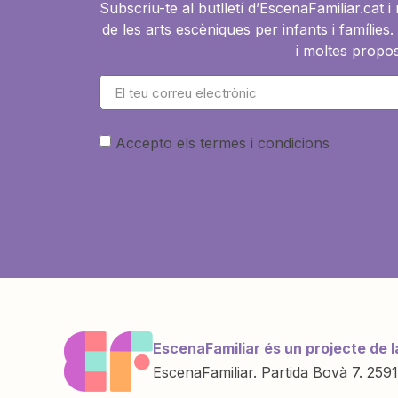
Subscriu-te al butlletí d’EscenaFamiliar.cat 
de les arts escèniques per infants i famíli
i moltes propos
Accepto els termes i condicions
EscenaFamiliar és un projecte de l
EscenaFamiliar. Partida Bovà 7. 2591