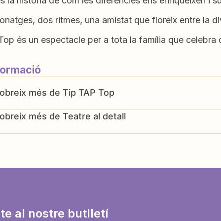
és la història de com les diferències ens enriqueixen i 
natges, dos ritmes, una amistat que floreix entre la div
op és un espectacle per a tota la família que celebra 
formació
Tip TAP Top
Teatre al detall
te al nostre butlletí