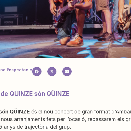
a l’espectacle
i de QUINZE són QÜINZE
són QÜINZE
és el nou concert de gran format d’Amb
 nous arranjaments fets per l’ocasió, repassarem els g
5 anys de trajectòria del grup.