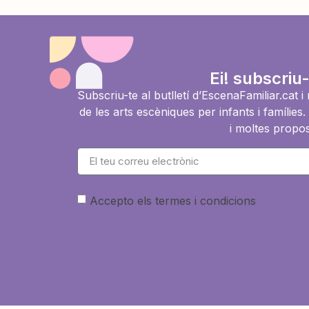
Ei! subscriu-
Subscriu-te al butlletí d’EscenaFamiliar.cat 
de les arts escèniques per infants i famíli
i moltes propos
Accepto els termes i condicions