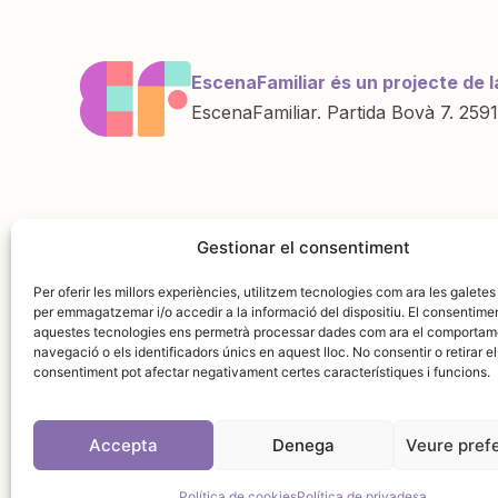
EscenaFamiliar és un projecte de l
EscenaFamiliar. Partida Bovà 7. 2591
Una iniciativa de
Amb la col·labo
Gestionar el consentiment
Per oferir les millors experiències, utilitzem tecnologies com ara les galetes
per emmagatzemar i/o accedir a la informació del dispositiu. El consentime
aquestes tecnologies ens permetrà processar dades com ara el comportam
navegació o els identificadors únics en aquest lloc. No consentir o retirar el
consentiment pot afectar negativament certes característiques i funcions.
Accepta
Denega
Veure pref
Avís leg
Política de cookies
Política de privadesa