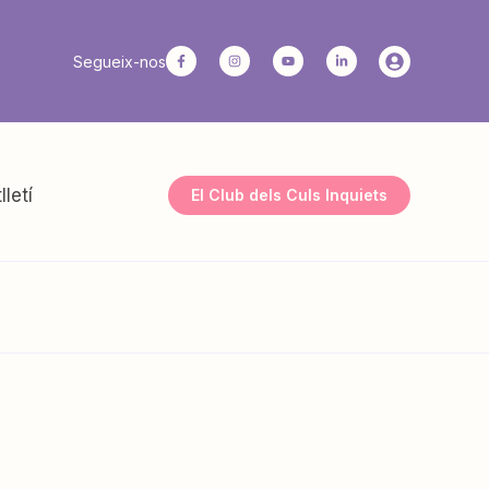
Segueix-nos
lletí
El Club dels Culs Inquiets