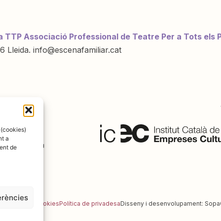
a TTP Associació Professional de Teatre Per a Tots els 
6 Lleida. info@escenafamiliar.cat
ració de:
 (cookies)
nt a
ent de
erències
al
Política de cookies
Política de privadesa
Disseny i desenvolupament:
Sopa