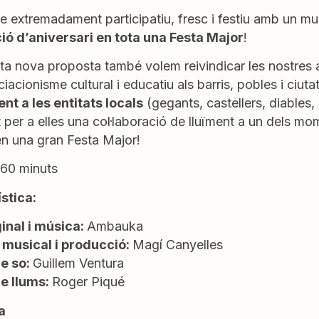
e extremadament participatiu, fresc i festiu amb un m
ió d’aniversari en tota una Festa Major
!
a nova proposta també volem reivindicar les nostres a
ciacionisme cultural i educatiu als barris, pobles i ciuta
nt a les entitats locals
(gegants, castellers, diables,
 per a elles una col·laboració de lluïment a un dels mo
en una gran Festa Major!
60 minuts
ística:
ginal i música:
Ambauka
 musical i producció:
Magí Canyelles
e so:
Guillem Ventura
e llums:
Roger Piqué
a