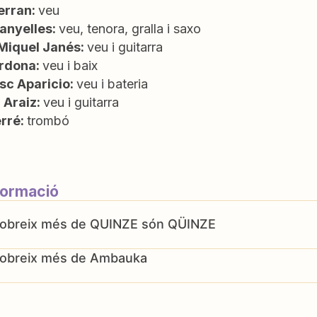
erran:
veu
anyelles:
veu, tenora, gralla i saxo
Miquel Janés:
veu i guitarra
ardona:
veu i baix
sc Aparicio:
veu i bateria
 Araiz:
veu i guitarra
erré:
trombó
formació
QUINZE són QÜINZE
Ambauka