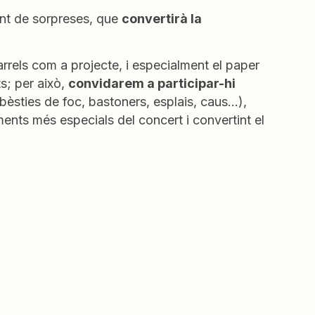
unt de sorpreses, que
convertirà la
rrels com a projecte, i especialment el paper
ts; per això,
convidarem a participar-hi
 bèsties de foc, bastoners, esplais, caus…),
ments més especials del concert i convertint el