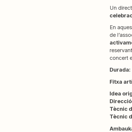
Un direct
celebrac
En aquest
de l’asso
activame
reservant
concert 
Durada:
Fitxa art
Idea ori
Direcció
Tècnic d
Tècnic d
Ambauk