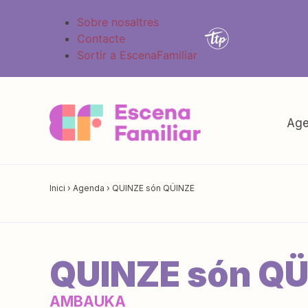
Sobre nosaltres
Contacte
Sortir a EscenaFamiliar
Age
Inici
›
Agenda
›
QUINZE són QÜINZE
QUINZE són Q
AMBAUKA