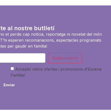
te al nostre butlletí
i no et perdis cap notícia, reportatge ni novetat del món
es. T’hi esperen recomanacions, espectacles programats
tes per gaudir en família!
Subscriure'm
Accepto rebre ofertes i promocions d'Escena
Familiar
Enviar