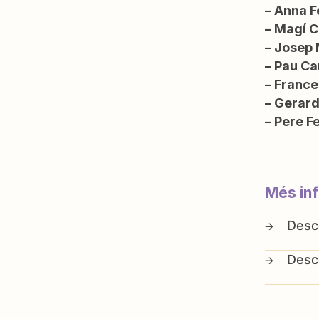
– Anna F
– Magí C
– Josep 
– Pau C
– France
– Gerard
– Pere F
Més in