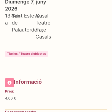
Diumenge 7, juny
2026
13:15h
Sant Esteve
Casal
a
de
Teatre
Palautordera
Pare
Casals
Titelles / Teatre d’objectes
Informació
Preu:
4,00 €
Edat recomanada: