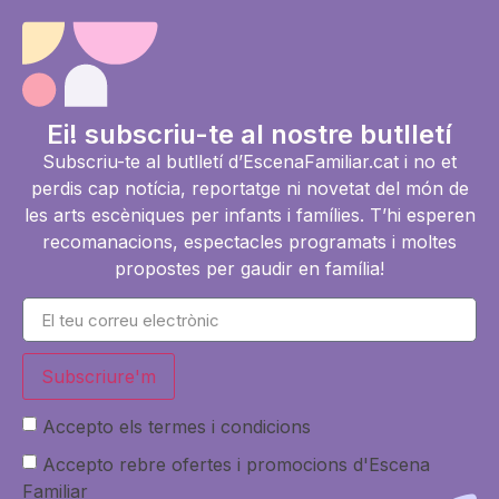
Ei! subscriu-te al nostre butlletí
Subscriu-te al butlletí d’EscenaFamiliar.cat i no et
perdis cap notícia, reportatge ni novetat del món de
les arts escèniques per infants i famílies. T’hi esperen
recomanacions, espectacles programats i moltes
propostes per gaudir en família!
Subscriure'm
Accepto els termes i condicions
Accepto rebre ofertes i promocions d'Escena
Familiar