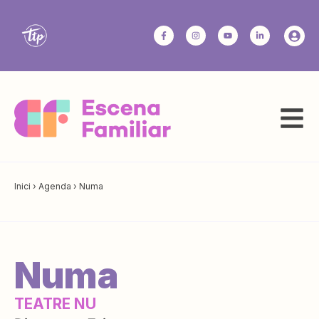
Inici
›
Agenda
›
Numa
Numa
TEATRE NU