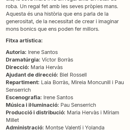
roba. Un regal fet amb les seves pròpies mans.
Aquesta és una història que ens parla de la
generositat, de la necessitat de crear i imaginar
mons bonics que ens poden fer millors.
Fitxa artística:
Autoria:
Irene Santos
Dramatúrgia:
Víctor Borràs
Direcció:
Maria Hervàs
Ajudant de direcció:
Biel Rossell
Repartiment:
Laia Borràs, Mireia Moncunill i Pau
Senserrich
Escenografia:
Irene Santos
Música i il·luminació:
Pau Senserrich
Producció i distribució:
Maria Hervàs i Míriam
Millet
Administració:
Montse Valentí i Yolanda