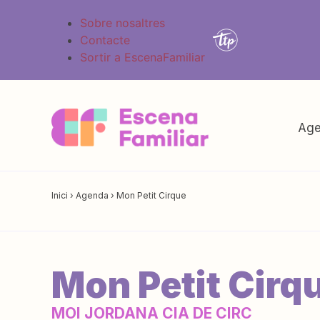
Sobre nosaltres
Contacte
Sortir a EscenaFamiliar
Age
Inici
›
Agenda
›
Mon Petit Cirque
Mon Petit Cirq
MOI JORDANA CIA DE CIRC