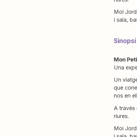
Moi Jord
i sala, ba
Sinopsi
Mon Peti
Una exper
Un viatge
que cone
nos en el
A través 
riures.
Moi Jord
i sala, ba