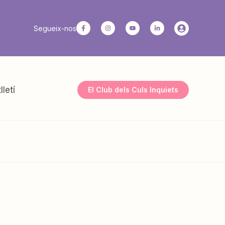
Segueix-nos
lletí
El Club dels Culs Inquiets