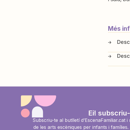
Més in
Ei! subscriu-
Subscriu-te al butlletí d’EscenaFamiliar.cat 
de les arts escèniques per infants i famíli