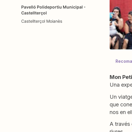
Pavelló Polideportiu Municipal -
Castellterçol
Castellterçol
Moianès
Recoman
Mon Peti
Una exper
Un viatge
que cone
nos en el
A través 
riures.