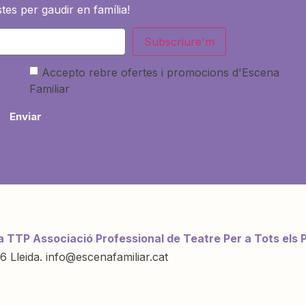
tes per gaudir en família!
Subscriure'm
Accepto rebre ofertes i promocions d'Escena
Familiar
Enviar
a TTP Associació Professional de Teatre Per a Tots els 
6 Lleida. info@escenafamiliar.cat