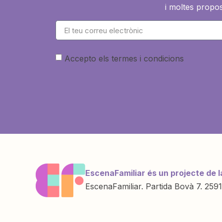
i moltes propos
Accepto els termes i condicions
EscenaFamiliar és un projecte de l
EscenaFamiliar. Partida Bovà 7. 2591