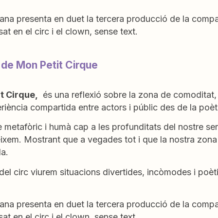
ana presenta en duet la tercera producció de la compa
sat en el circ i el clown, sense text.
 de Mon Petit Cirque
t Cirque,
és una reflexió sobre la zona de comoditat, 
iència compartida entre actors i públic des de la poèti
 metafòric i humà cap a les profunditats del nostre se
ixem. Mostrant que a vegades tot i que la nostra zona
la.
del circ viurem situacions divertides, incòmodes i poètiq
ana presenta en duet la tercera producció de la compa
sat en el circ i el clown, sense text.