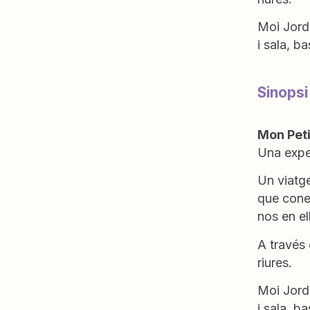
Moi Jord
i sala, ba
Sinopsi
Mon Peti
Una exper
Un viatge
que cone
nos en el
A través 
riures.
Moi Jord
i sala, ba