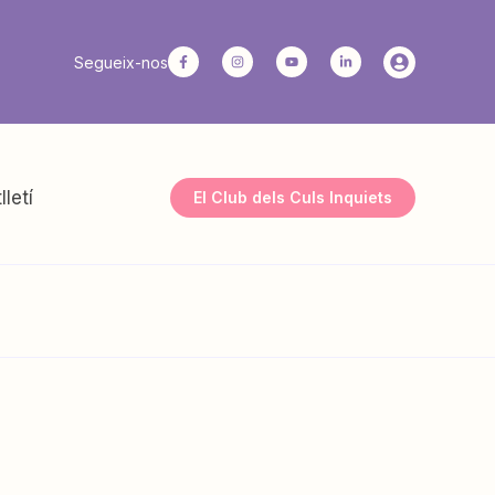
Segueix-nos
lletí
El Club dels Culs Inquiets