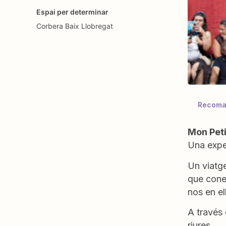
Espai per determinar
Corbera
Baix Llobregat
Recoman
Mon Peti
Una exper
Un viatge
que cone
nos en el
A través 
riures.