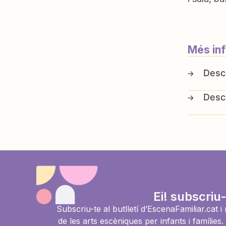
Més in
Ei! subscriu-
Subscriu-te al butlletí d’EscenaFamiliar.cat 
de les arts escèniques per infants i famíli