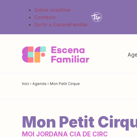
Sobre nosaltres
Contacte
Sortir a EscenaFamiliar
Age
Inici
›
Agenda
›
Mon Petit Cirque
Mon Petit Cirq
MOI JORDANA CIA DE CIRC