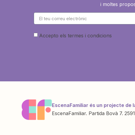
i moltes propos
Accepto els termes i condicions
EscenaFamiliar és un projecte de l
EscenaFamiliar. Partida Bovà 7. 2591