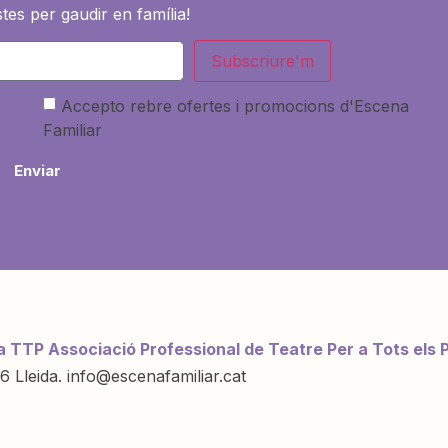
tes per gaudir en família!
Subscriure'm
Accepto rebre ofertes i promocions d'Escena
Familiar
Enviar
a TTP Associació Professional de Teatre Per a Tots els 
6 Lleida. info@escenafamiliar.cat