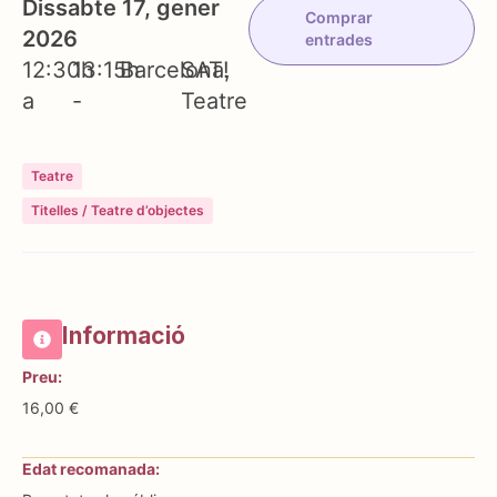
Dissabte 17, gener
Comprar
2026
entrades
12:30h
13:15h
Barcelona
SAT!
a
-
Teatre
Teatre
Titelles / Teatre d’objectes
Informació
Preu:
16,00 €
Edat recomanada: