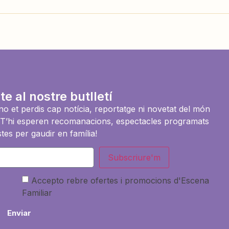
te al nostre butlletí
i no et perdis cap notícia, reportatge ni novetat del món
es. T’hi esperen recomanacions, espectacles programats
tes per gaudir en família!
Subscriure'm
Accepto rebre ofertes i promocions d'Escena
Familiar
Enviar