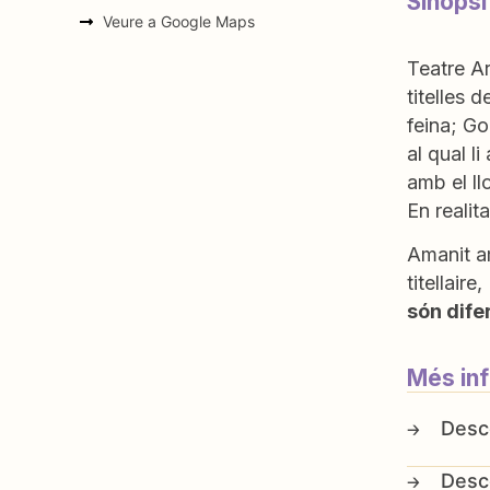
Sinopsi
Veure a Google Maps
Teatre Ar
titelles 
feina; Go
al qual l
amb el ll
En realit
Amanit a
titellair
són dife
Més in