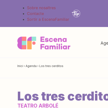
Sobre nosaltres
Contacte
Sortir a EscenaFamiliar
Age
Inici
›
Agenda
›
Los tres cerditos
Los tres cerdit
TEATRO ARBOLÉ