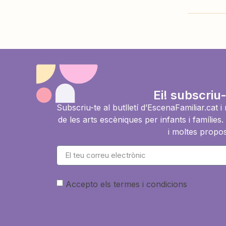
Ei! subscriu-
Subscriu-te al butlletí d’EscenaFamiliar.cat 
de les arts escèniques per infants i famíli
i moltes propos
Accepto els termes i condicions