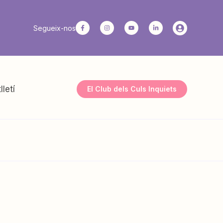
Segueix-nos
lletí
El Club dels Culs Inquiets