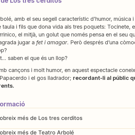
 de Los tres cerditos
bolé, amb el seu segell característic d’humor, música 
de taula i fils que dona vida als tres poquets: Tocinete
rrinico, el mitjà, un golut que només pensa en el seu qua
i agrada jugar a
fet i amagar
. Però després d’una còmod
op?
at… saben el que és un llop?
mb cançons i molt humor, en aquest espectacle coneix
e, Papacerdo i el gos lladrador;
recordant-li al públic 
rents.
formació
Los tres cerditos
Teatro Arbolé