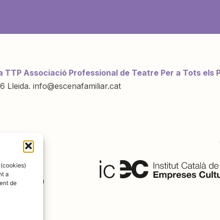
a TTP Associació Professional de Teatre Per a Tots els 
6 Lleida. info@escenafamiliar.cat
ració de:
 (cookies)
nt a
ent de