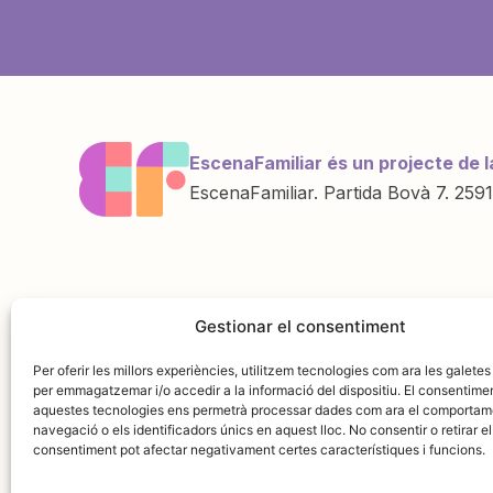
EscenaFamiliar és un projecte de l
EscenaFamiliar. Partida Bovà 7. 2591
Una iniciativa de
Amb la col·labo
Gestionar el consentiment
Per oferir les millors experiències, utilitzem tecnologies com ara les galetes
per emmagatzemar i/o accedir a la informació del dispositiu. El consentime
aquestes tecnologies ens permetrà processar dades com ara el comportam
navegació o els identificadors únics en aquest lloc. No consentir o retirar el
consentiment pot afectar negativament certes característiques i funcions.