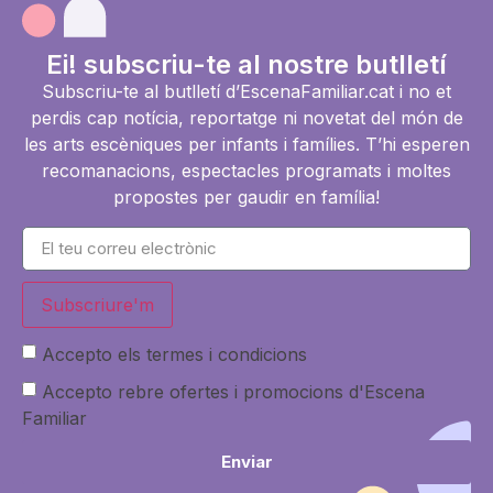
Ei! subscriu-te al nostre butlletí
Subscriu-te al butlletí d’EscenaFamiliar.cat i no et
perdis cap notícia, reportatge ni novetat del món de
les arts escèniques per infants i famílies. T’hi esperen
recomanacions, espectacles programats i moltes
propostes per gaudir en família!
Subscriure'm
Accepto els termes i condicions
Accepto rebre ofertes i promocions d'Escena
Familiar
Enviar