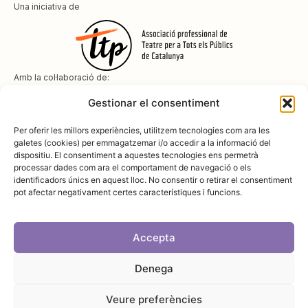
Una iniciativa de
Amb la col·laboració de:
Gestionar el consentiment
Per oferir les millors experiències, utilitzem tecnologies com ara les
galetes (cookies) per emmagatzemar i/o accedir a la informació del
dispositiu. El consentiment a aquestes tecnologies ens permetrà
Amb el suport de
processar dades com ara el comportament de navegació o els
identificadors únics en aquest lloc. No consentir o retirar el consentiment
pot afectar negativament certes característiques i funcions.
Accepta
Denega
Avís legal
Política de cookies
Disseny i desenvolupament:
SopaGraphics
Política de privadesa
Veure preferències