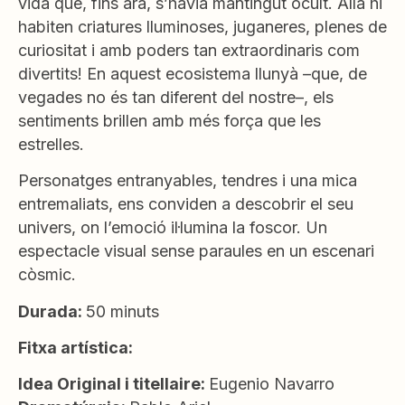
vida que, fins ara, s’havia mantingut ocult. Allà hi
habiten criatures lluminoses, juganeres, plenes de
curiositat i amb poders tan extraordinaris com
divertits! En aquest ecosistema llunyà –que, de
vegades no és tan diferent del nostre–, els
sentiments brillen amb més força que les
estrelles.
Personatges entranyables, tendres i una mica
entremaliats, ens conviden a descobrir el seu
univers, on l’emoció il·lumina la foscor. Un
espectacle visual sense paraules en un escenari
còsmic.
Durada:
50 minuts
Fitxa artística:
Idea Original i titellaire:
Eugenio Navarro