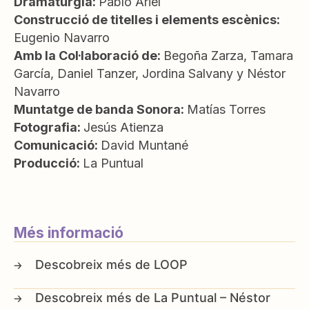
Dramatúrgia:
Pablo Ariel
Construcció de titelles i elements escènics:
Eugenio Navarro
Amb la Col·laboració de:
Begoña Zarza, Tamara
García, Daniel Tanzer, Jordina Salvany y Néstor
Navarro
Muntatge de banda Sonora:
Matías Torres
Fotografia:
Jesús Atienza
Comunicació:
David Muntané
Producció:
La Puntual
Més informació
LOOP
La Puntual – Néstor