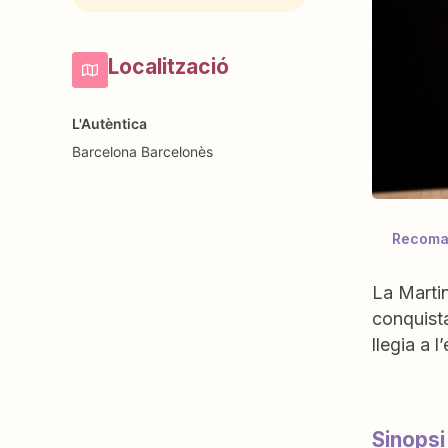
Localització
L'Autèntica
Barcelona
Barcelonès
Recoman
La Martin
conquist
llegia a 
Sinopsi 