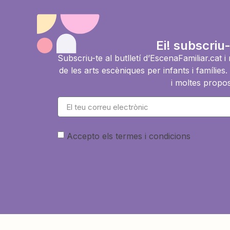
Ei! subscriu-
Subscriu-te al butlletí d’EscenaFamiliar.cat 
de les arts escèniques per infants i famíli
i moltes propos
Accepto els termes i condicions