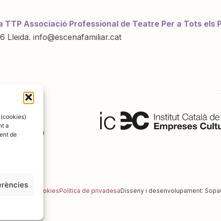
a TTP Associació Professional de Teatre Per a Tots els 
6 Lleida. info@escenafamiliar.cat
ració de:
 (cookies)
nt a
ent de
erències
al
Política de cookies
Política de privadesa
Disseny i desenvolupament:
Sopa