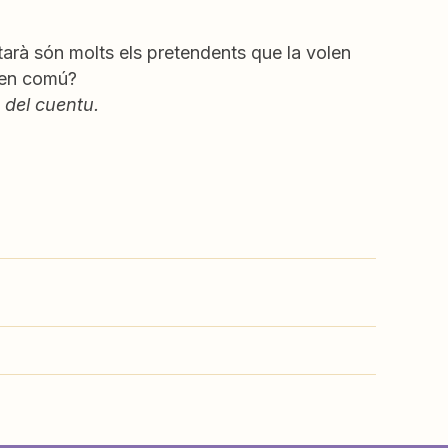
tarà són molts els pretendents que la volen
a en comú?
 del cuentu.