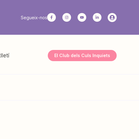
Segueix-nos
lletí
El Club dels Culs Inquiets