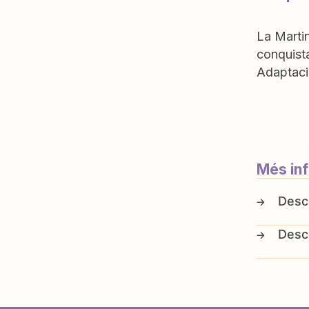
La Martin
conquist
Adaptaci
Més in