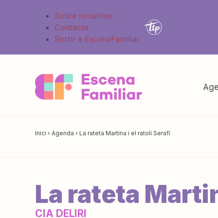
Sobre nosaltres
Contacte
Sortir a EscenaFamiliar
Age
Inici
›
Agenda
›
La rateta Martina i el ratolí Serafí
La rateta Martin
CIA DELIRI