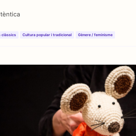
utèntica
 clàssics
Cultura popular i tradicional
⁠⁠Gènere / feminisme