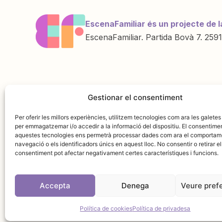
EscenaFamiliar és un projecte de l
EscenaFamiliar. Partida Bovà 7. 2591
Una iniciativa de
Amb la col·labo
Gestionar el consentiment
Per oferir les millors experiències, utilitzem tecnologies com ara les galetes
per emmagatzemar i/o accedir a la informació del dispositiu. El consentime
aquestes tecnologies ens permetrà processar dades com ara el comportam
navegació o els identificadors únics en aquest lloc. No consentir o retirar el
consentiment pot afectar negativament certes característiques i funcions.
Accepta
Denega
Veure pref
Avís leg
Política de cookies
Política de privadesa