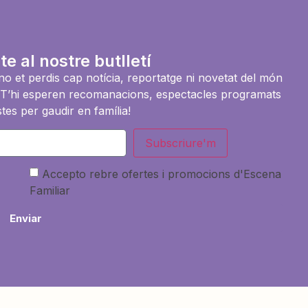
te al nostre butlletí
i no et perdis cap notícia, reportatge ni novetat del món
es. T’hi esperen recomanacions, espectacles programats
tes per gaudir en família!
Subscriure'm
Accepto rebre ofertes i promocions d'Escena
Familiar
Enviar