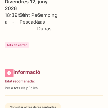
Divendres 12, juny
2026
18:30h
19:30h
Sant Pere
Camping
a
-
Pescador
Las
Dunas
Arts de carrer
Informació
Edat recomanada:
Per a tots els públics
Consultar altres dates i entrades