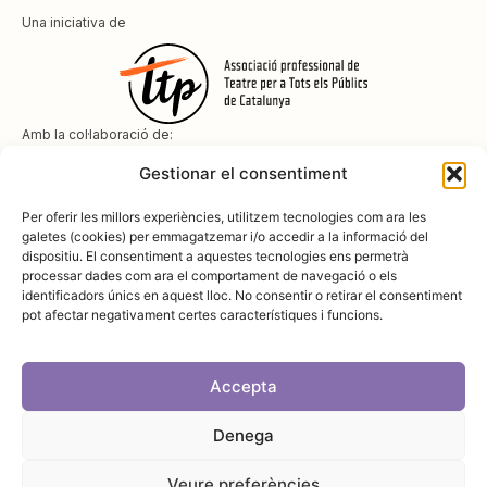
Una iniciativa de
Amb la col·laboració de:
Gestionar el consentiment
Per oferir les millors experiències, utilitzem tecnologies com ara les
galetes (cookies) per emmagatzemar i/o accedir a la informació del
dispositiu. El consentiment a aquestes tecnologies ens permetrà
Amb el suport de
processar dades com ara el comportament de navegació o els
identificadors únics en aquest lloc. No consentir o retirar el consentiment
pot afectar negativament certes característiques i funcions.
Accepta
Denega
Avís legal
Política de cookies
Disseny i desenvolupament:
SopaGraphics
Política de privadesa
Veure preferències