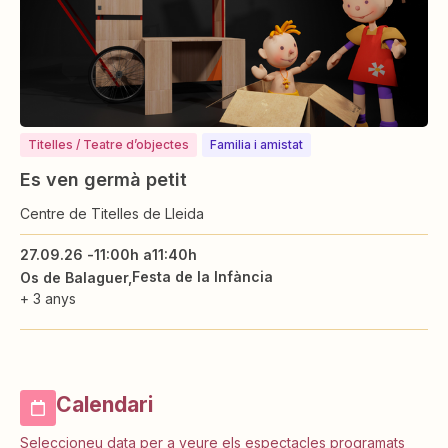
Titelles / Teatre d’objectes
⁠⁠Familia i amistat
Es ven germà petit
Centre de Titelles de Lleida
27.09.26 -
11:00h a
11:40h
Festa de la Infància
Os de Balaguer
+ 3 anys
Calendari
Seleccioneu data per a veure els espectacles programats