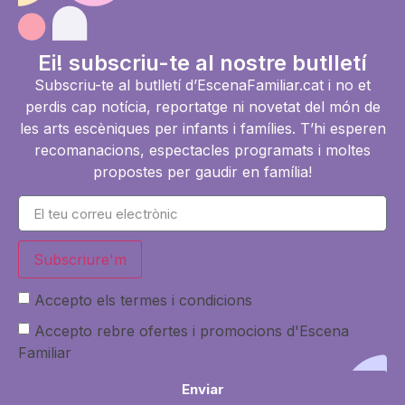
Ei! subscriu-te al nostre butlletí
Subscriu-te al butlletí d’EscenaFamiliar.cat i no et
perdis cap notícia, reportatge ni novetat del món de
les arts escèniques per infants i famílies. T’hi esperen
recomanacions, espectacles programats i moltes
propostes per gaudir en família!
Subscriure'm
Accepto els termes i condicions
Accepto rebre ofertes i promocions d'Escena
Familiar
Enviar