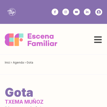
Inici
›
Agenda
›
Gota
Gota
TXEMA MUÑOZ