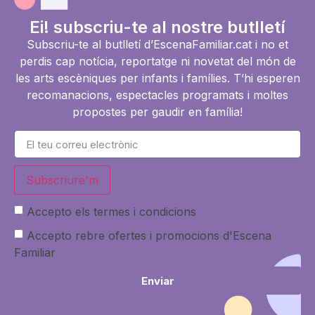
Ei! subscriu-te al nostre butlletí
Subscriu-te al butlletí d’EscenaFamiliar.cat i no et
perdis cap notícia, reportatge ni novetat del món de
les arts escèniques per infants i famílies. T’hi esperen
recomanacions, espectacles programats i moltes
propostes per gaudir en família!
Subscriure'm
Accepto els termes i condicions
Accepto rebre ofertes i promocions d'Escena
Familiar
Enviar