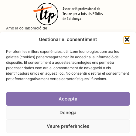
Amb la col·laboració de:
Gestionar el consentiment
Per oferir les millors experiències, utilitzem tecnologies com ara les
galetes (cookies) per emmagatzemar i/o accedir a la informació del
dispositiu. El consentiment a aquestes tecnologies ens permetrà
Amb el suport de
processar dades com ara el comportament de navegació o els
identificadors únics en aquest lloc. No consentir o retirar el consentiment
pot afectar negativament certes característiques i funcions.
Accepta
Denega
Avís legal
Política de cookies
Disseny i desenvolupament:
SopaGraphics
Política de privadesa
Veure preferències