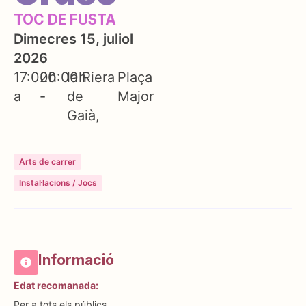
TOC DE FUSTA
Dimecres 15, juliol
2026
17:00h
20:00h
la Riera
Plaça
a
-
de
Major
Gaià
Arts de carrer
Instal·lacions / Jocs
Informació
Edat recomanada:
Per a tots els públics