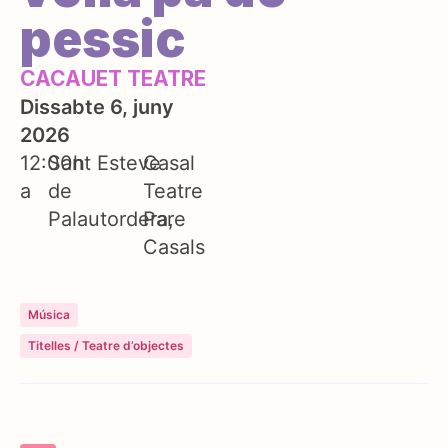
pessic
CACAUET TEATRE
Dissabte 6, juny
2026
12:00h
Sant Esteve
Casal
a
de
Teatre
Palautordera
Pare
Casals
Música
Titelles / Teatre d’objectes