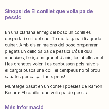
Sinopsi de El conillet que volia pa de
pessic
En una clariana enmig del bosc un conill es
desperta i surt del cau. Té molta gana i li agrada
cuinar. Amb els animalons del bosc prepararan
plegats un deliciós pa de pessic! L’ós li duu
maduixes, l’eriçó un granet d’anís, les abelles mel
i les orenetes volen i es capbussen pels núvols,
el cargol busca una col i el centpeus no té prou
sabates per calçar tants peus!
Muntatge basat en un conte i poesies de Ramon
Besora: El conillet que volia pa de pessic.
Més informació