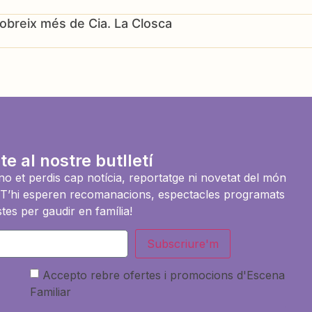
Cia. La Closca
te al nostre butlletí
i no et perdis cap notícia, reportatge ni novetat del món
es. T’hi esperen recomanacions, espectacles programats
tes per gaudir en família!
Subscriure'm
Accepto rebre ofertes i promocions d'Escena
Familiar