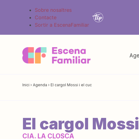
Sobre nosaltres
Contacte
Sortir a EscenaFamiliar
Age
Inici
›
Agenda
›
El cargol Mossi i el cuc
El cargol Mossi 
CIA. LA CLOSCA