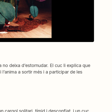
 no deixa d’estornudar. El cuc li explica que
’anima a sortir més i a participar de les
n cargol solitari, tímid i desconfiat, i un cuc