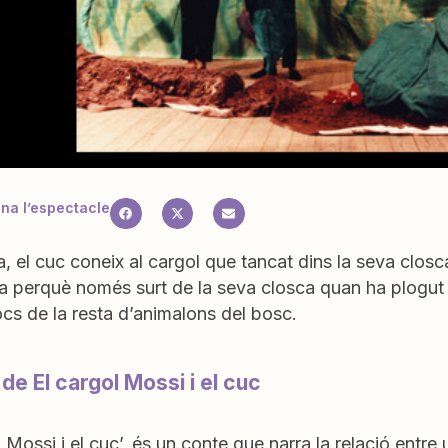
a l’espectacle
, el cuc coneix al cargol que tancat dins la seva closca
a perquè només surt de la seva closca quan ha plogut i l
jocs de la resta d’animalons del bosc.
 de El cargol Mossi i el cuc
l Mossi i el cuc’, és un conte que narra la relació entre u