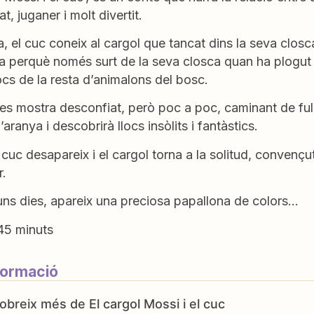
t, juganer i molt divertit.
, el cuc coneix al cargol que tancat dins la seva closca
a perquè només surt de la seva closca quan ha plogut i l
jocs de la resta d’animalons del bosc.
es mostra desconfiat, però poc a poc, caminant de full
l’aranya i descobrirà llocs insòlits i fantàstics.
 cuc desapareix i el cargol torna a la solitud, convençu
r.
uns dies, apareix una preciosa papallona de colors…
45 minuts
formació
El cargol Mossi i el cuc