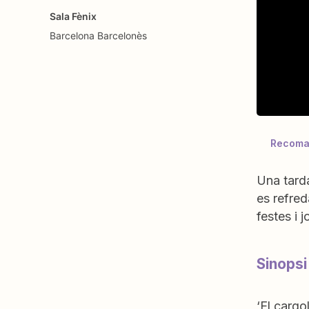
Sala Fènix
Barcelona
Barcelonès
Recoman
Una tarda
es refred
festes i 
Sinopsi
‘El cargo