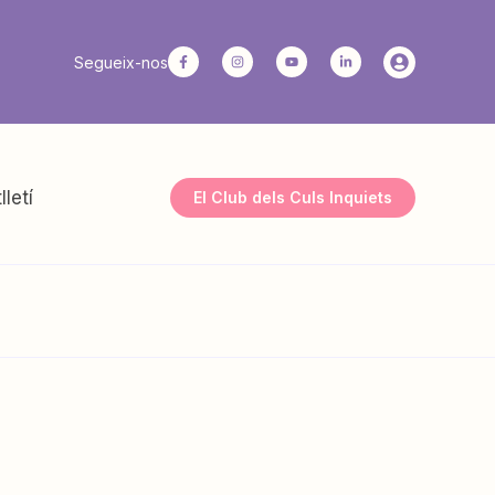
Segueix-nos
lletí
El Club dels Culs Inquiets