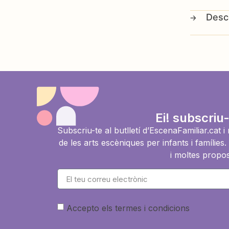
Ei! subscriu-
Subscriu-te al butlletí d’EscenaFamiliar.cat 
de les arts escèniques per infants i famíli
i moltes propos
Accepto els termes i condicions