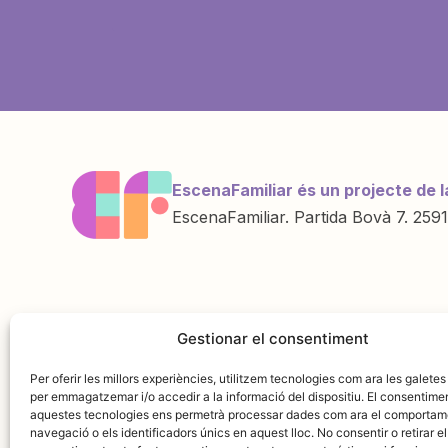
EscenaFamiliar és un projecte de l
EscenaFamiliar. Partida Bovà 7. 2591
Una iniciativa de
Amb la col·labo
Gestionar el consentiment
Per oferir les millors experiències, utilitzem tecnologies com ara les galetes
per emmagatzemar i/o accedir a la informació del dispositiu. El consentime
aquestes tecnologies ens permetrà processar dades com ara el comportam
navegació o els identificadors únics en aquest lloc. No consentir o retirar el