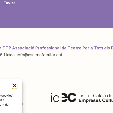
Enviar
a TTP Associació Professional de Teatre Per a Tots els 
6 Lleida. info@escenafamiliar.cat
ració de:
 (cookies)
nt a
ent de