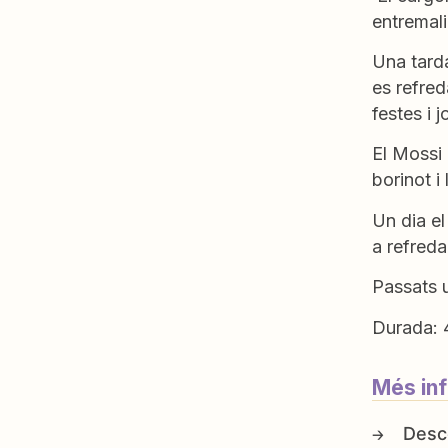
entremalia
Una tarda
es refred
festes i 
El Mossi 
borinot i 
Un dia el
a refreda
Passats 
Durada: 
Més in