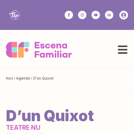
Inici
›
Agenda
›
D’un Quixot
D’un Quixot
TEATRE NU