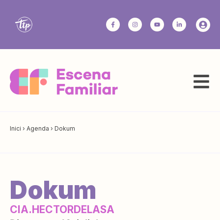
Inici
›
Agenda
›
Dokum
Dokum
CIA.HECTORDELASA