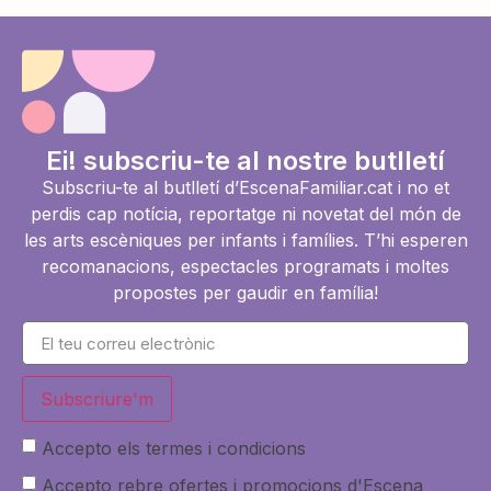
Ei! subscriu-te al nostre butlletí
Subscriu-te al butlletí d’EscenaFamiliar.cat i no et
perdis cap notícia, reportatge ni novetat del món de
les arts escèniques per infants i famílies. T’hi esperen
recomanacions, espectacles programats i moltes
propostes per gaudir en família!
Subscriure'm
Accepto els termes i condicions
Accepto rebre ofertes i promocions d'Escena