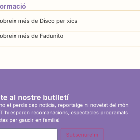
formació
Disco per xics
Fadunito
te al nostre butlletí
i no et perdis cap notícia, reportatge ni novetat del món
es. T’hi esperen recomanacions, espectacles programats
tes per gaudir en família!
Subscriure'm