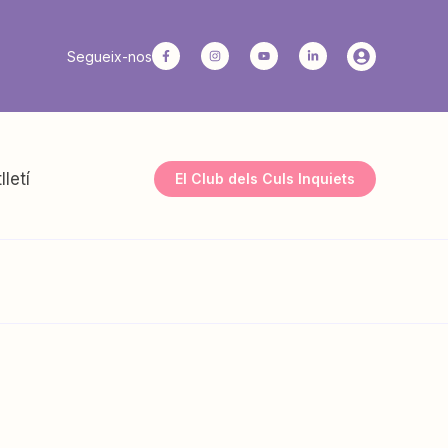
Segueix-nos
lletí
El Club dels Culs Inquiets