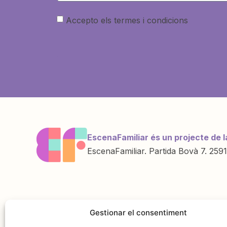
Accepto els termes i condicions
EscenaFamiliar és un projecte de l
EscenaFamiliar. Partida Bovà 7. 2591
Una iniciativa de
Amb la col·labo
Gestionar el consentiment