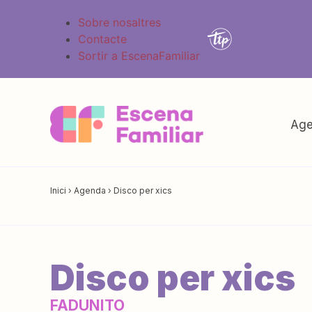
Sobre nosaltres
Contacte
Sortir a EscenaFamiliar
Age
Inici
›
Agenda
›
Disco per xics
Disco per xics
FADUNITO