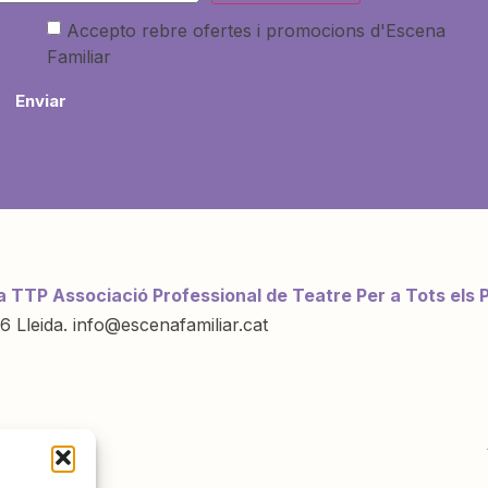
Accepto rebre ofertes i promocions d'Escena
Familiar
Enviar
a TTP Associació Professional de Teatre Per a Tots els 
6 Lleida. info@escenafamiliar.cat
ració de: