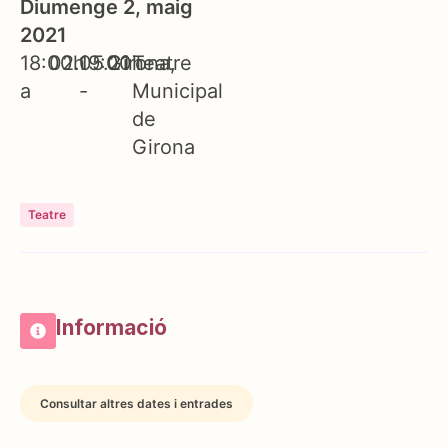
Diumenge 2, maig
2021
18:00h
02.05.21
19:00h
Girona
Teatre
a
-
Municipal
de
Girona
Teatre
Informació
Consultar altres dates i entrades