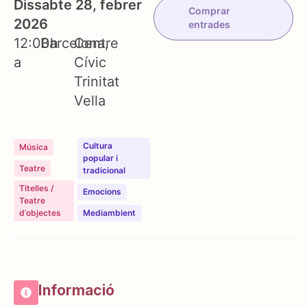
Dissabte 28, febrer
Comprar
2026
entrades
12:00h
Barcelona
Centre
a
Cívic
Trinitat
Vella
Cultura
Música
popular i
Teatre
tradicional
Titelles /
Emocions
Teatre
d’objectes
Mediambient
Informació