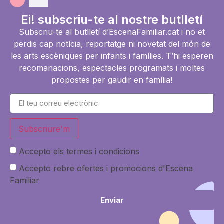
Ei! subscriu-te al nostre butlletí
Subscriu-te al butlletí d’EscenaFamiliar.cat i no et
perdis cap notícia, reportatge ni novetat del món de
les arts escèniques per infants i famílies. T’hi esperen
recomanacions, espectacles programats i moltes
propostes per gaudir en família!
Subscriure'm
Accepto els termes i condicions
Accepto rebre ofertes i promocions d'Escena
Familiar
Enviar