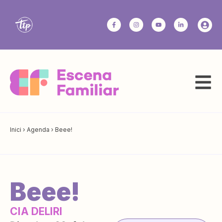
Inici
›
Agenda
›
Beee!
Beee!
CIA DELIRI