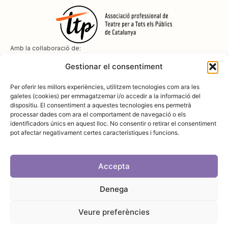
Amb la col·laboració de:
Gestionar el consentiment
Per oferir les millors experiències, utilitzem tecnologies com ara les
galetes (cookies) per emmagatzemar i/o accedir a la informació del
dispositiu. El consentiment a aquestes tecnologies ens permetrà
Amb el suport de
processar dades com ara el comportament de navegació o els
identificadors únics en aquest lloc. No consentir o retirar el consentiment
pot afectar negativament certes característiques i funcions.
Accepta
Denega
Avís legal
Política de cookies
Disseny i desenvolupament:
SopaGraphics
Política de privadesa
Veure preferències