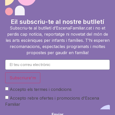
Ei! subscriu-te al nostre butlletí
Subscriu-te al butlletí d’EscenaFamiliar.cat i no et
perdis cap notícia, reportatge ni novetat del món de
les arts escèniques per infants i famílies. T’hi esperen
recomanacions, espectacles programats i moltes
propostes per gaudir en família!
Subscriure'm
Accepto els termes i condicions
Accepto rebre ofertes i promocions d'Escena
Familiar
Enviar