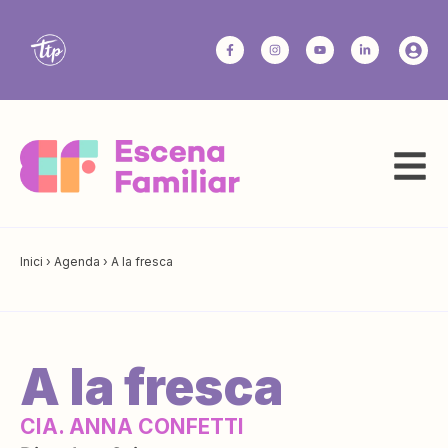
Inici
›
Agenda
›
A la fresca
A la fresca
CIA. ANNA CONFETTI