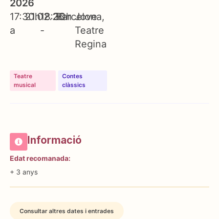
2026
17:30h
21.02.26
18:30h
Barcelona
Jove
a
-
Teatre
Regina
Teatre
Contes
musical
clàssics
Informació
Edat recomanada:
+ 3 anys
Consultar altres dates i entrades