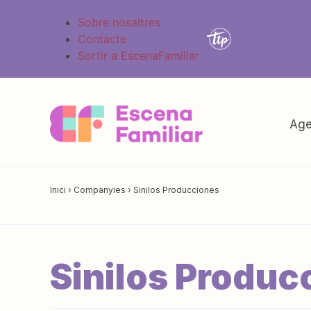
Sobre nosaltres
Contacte
Sortir a EscenaFamiliar
Age
Inici
›
Companyies
›
Sinilos Producciones
Sinilos Produc