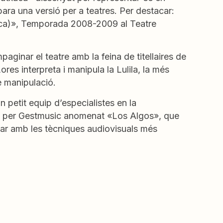
epara una versió per a teatres. Per destacar:
nca)», Temporada 2008-2009 al Teatre
ginar el teatre amb la feina de titellaires de
res interpreta i manipula la Lulila, la més
e manipulació.
 petit equip d’especialistes en la
uït per Gestmusic anomenat «Los Algos», que
tar amb les tècniques audiovisuals més