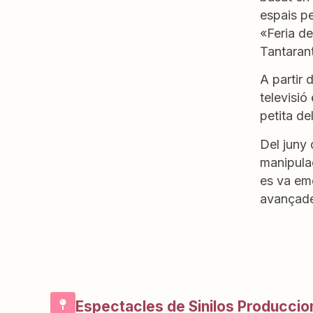
espais pe
«Feria d
Tantaran
A partir 
televisió
petita de
Del juny 
manipulac
es va eme
avançade
Espectacles de Sinilos Producci