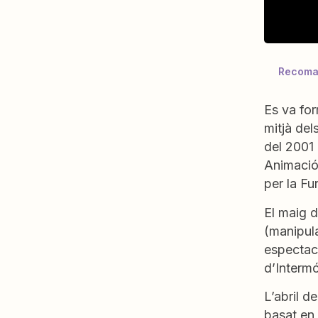
Recoma
Es va for
mitjà del
del 2001 
Animació 
per la Fu
El maig d
(manipula
espectacl
d’Interm
L’abril d
basat en 