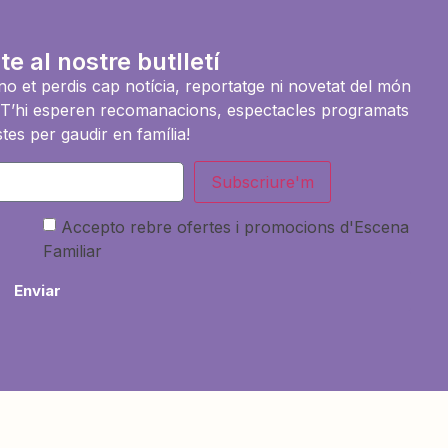
te al nostre butlletí
i no et perdis cap notícia, reportatge ni novetat del món
es. T’hi esperen recomanacions, espectacles programats
tes per gaudir en família!
Subscriure'm
Accepto rebre ofertes i promocions d'Escena
Familiar
Enviar