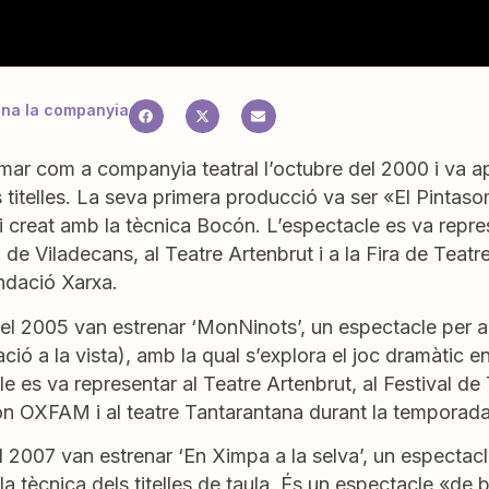
na la companyia
mar com a companyia teatral l’octubre del 2000 i va ap
s titelles. La seva primera producció va ser «El Pintaso
i creat amb la tècnica Bocón. L’espectacle es va repres
de Viladecans, al Teatre Artenbrut i a la Fira de Teatre
ndació Xarxa.
el 2005 van estrenar ‘MonNinots’, un espectacle per a 
ció a la vista), amb la qual s’explora el joc dramàtic ent
e es va representar al Teatre Artenbrut, al Festival de 
ón OXFAM i al teatre Tantarantana durant la tempora
el 2007 van estrenar ‘En Ximpa a la selva’, un espectac
la tècnica dels titelles de taula. És un espectacle «de