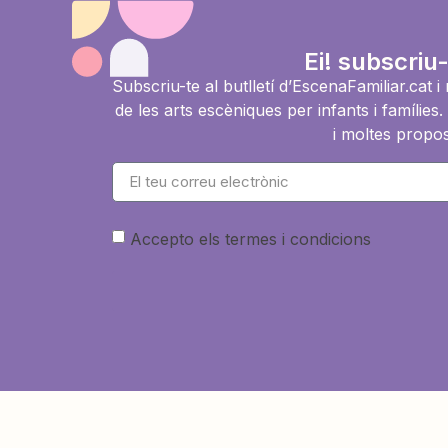
Ei! subscriu-
Subscriu-te al butlletí d’EscenaFamiliar.cat 
de les arts escèniques per infants i famíli
i moltes propos
Accepto els termes i condicions