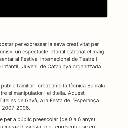
ostar per expressar la seva creativitat per
mnis», un espectacle infantil estrenat el maig
entar al Festival Internacional de Teatre i
 Infantil i Juvenil de Catalunya organitzada
públic familiar i creat amb la tècnica Bunraku
re el manipulador i el titella. Aquest
Titelles de Gavà, a la Festa de l’Esperança
da 2007-2008.
le per a públic preescolar (de 0 a 6 anys)
 butxaca» dissenyat per representar-se en