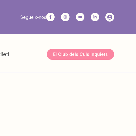
Segueix-nos
lletí
El Club dels Culs Inquiets