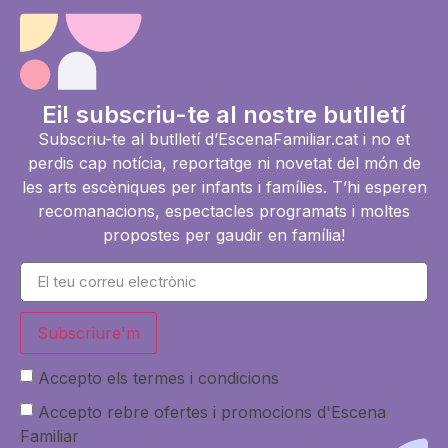
Ei! subscriu-te al nostre butlletí
Subscriu-te al butlletí d’EscenaFamiliar.cat i no et
perdis cap notícia, reportatge ni novetat del món de
les arts escèniques per infants i famílies. T’hi esperen
recomanacions, espectacles programats i moltes
propostes per gaudir en família!
Subscriure'm
Accepto els termes i condicions
Accepto rebre ofertes i promocions d'Escena
Familiar