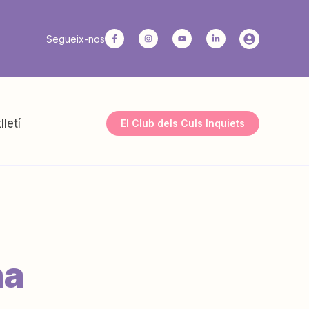
Segueix-nos
lletí
El Club dels Culs Inquiets
na