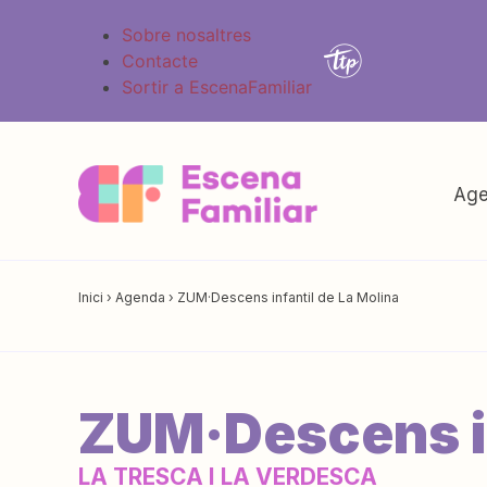
Sobre nosaltres
Contacte
Sortir a EscenaFamiliar
Age
Inici
›
Agenda
›
ZUM·Descens infantil de La Molina
ZUM·Descens in
LA TRESCA I LA VERDESCA