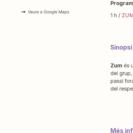
Program
Veure a Google Maps
1 h /
ZU
Sinops
Zum
és u
del grup,
passi for
del respe
Més in