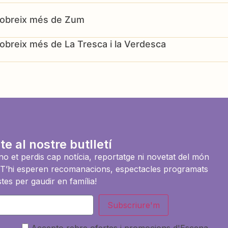
Zum
La Tresca i la Verdesca
te al nostre butlletí
i no et perdis cap notícia, reportatge ni novetat del món
es. T’hi esperen recomanacions, espectacles programats
tes per gaudir en família!
Subscriure'm
Accepto rebre ofertes i promocions d'Escena