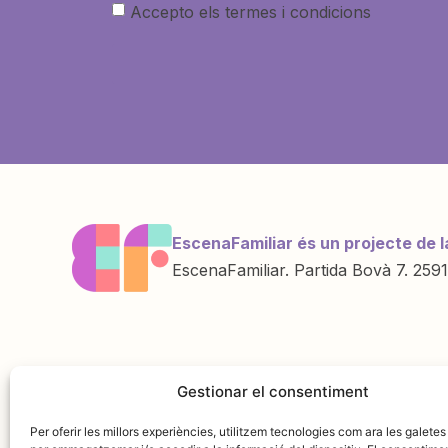
Accepto els termes i condicions
EscenaFamiliar és un projecte de l
EscenaFamiliar. Partida Bovà 7. 2591
Una iniciativa de
Amb la col·labo
Gestionar el consentiment
Per oferir les millors experiències, utilitzem tecnologies com ara les galetes