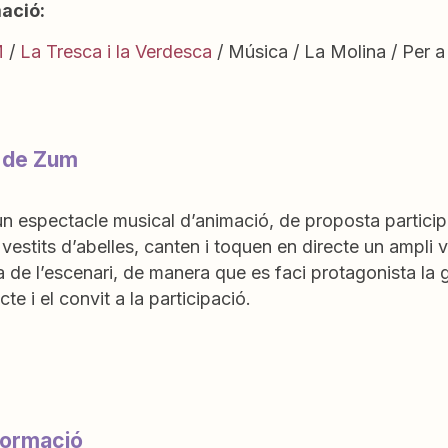
ació:
M
/
La Tresca i la Verdesca
/ Música / La Molina / Per a 
i de Zum
n espectacle musical d’animació, de proposta participat
 vestits d’abelles, canten i toquen en directe un ampli 
a de l’escenari, de manera que es faci protagonista la 
cte i el convit a la participació.
formació