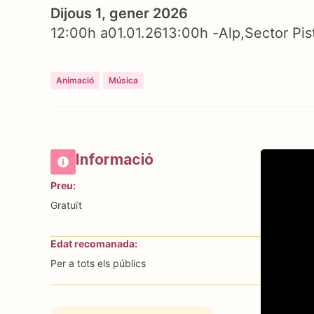
Dijous 1, gener 2026
12:00h a
01.01.26
13:00h -
Alp
Sector Pis
Animació
Música
Informació
Preu:
Gratuït
Edat recomanada:
Per a tots els públics