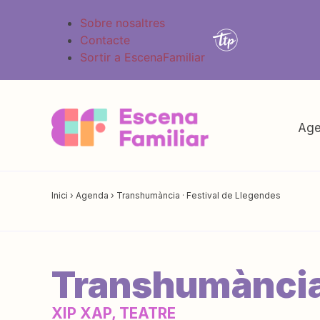
Sobre nosaltres
Contacte
Sortir a EscenaFamiliar
Age
Inici
›
Agenda
›
Transhumància · Festival de Llegendes
Transhumància 
XIP XAP, TEATRE