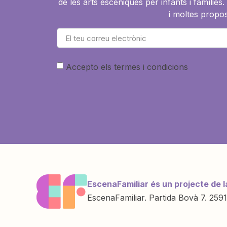
de les arts escèniques per infants i famíli
i moltes propos
Accepto els termes i condicions
EscenaFamiliar és un projecte de l
EscenaFamiliar. Partida Bovà 7. 2591