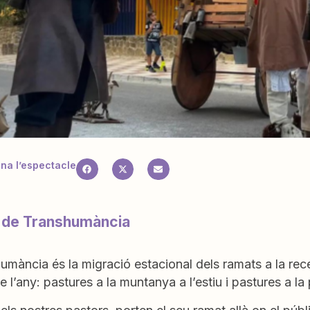
a l’espectacle
i de Transhumància
umància és la migració estacional dels ramats a la rece
e l’any: pastures a la muntanya a l’estiu i pastures a la 