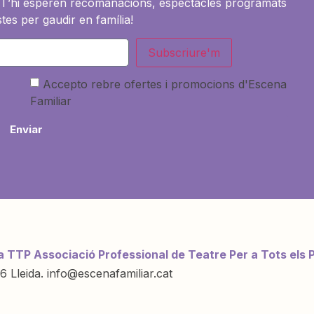
es. T’hi esperen recomanacions, espectacles programats
tes per gaudir en família!
Subscriure'm
Accepto rebre ofertes i promocions d'Escena
Familiar
Enviar
a TTP Associació Professional de Teatre Per a Tots els 
6 Lleida. info@escenafamiliar.cat