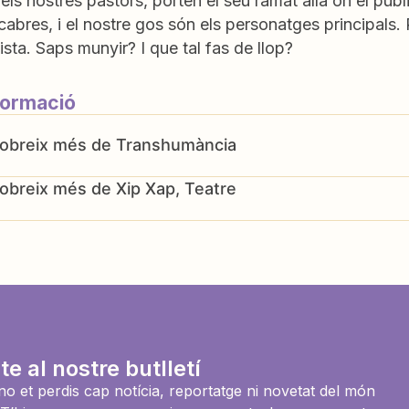
n els nostres pastors, porten el seu ramat allà on el públ
cabres, i el nostre gos són els personatges principals
sta. Saps munyir? I que tal fas de llop?
formació
Transhumància
Xip Xap, Teatre
te al nostre butlletí
i no et perdis cap notícia, reportatge ni novetat del món