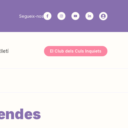
Segueix-nos
lletí
El Club dels Culs Inquiets
gendes