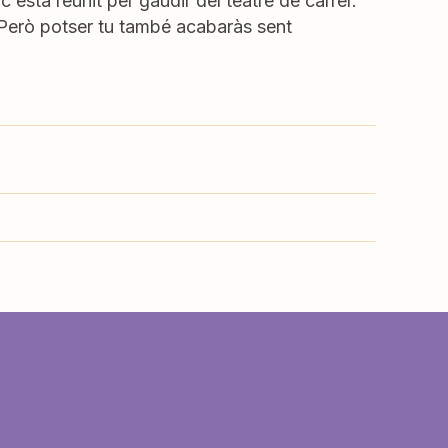
ic està reunit per gaudir del teatre de carrer.
. Però potser tu també acabaràs sent