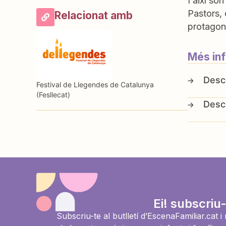
I així só
Pastors, 
Relacionat amb
protagoni
Més in
Festival de Llegendes de Catalunya
(Fesllecat)
Ei! subscriu-
Subscriu-te al butlletí d’EscenaFamiliar.cat 