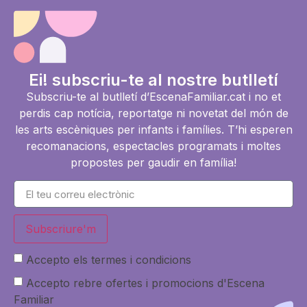
Ei! subscriu-te al nostre butlletí
Subscriu-te al butlletí d’EscenaFamiliar.cat i no et
perdis cap notícia, reportatge ni novetat del món de
les arts escèniques per infants i famílies. T’hi esperen
recomanacions, espectacles programats i moltes
propostes per gaudir en família!
Subscriure'm
Accepto els termes i condicions
Accepto rebre ofertes i promocions d'Escena
Familiar