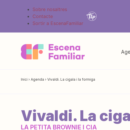
Sobre nosaltres
Contacte
Sortir a EscenaFamiliar
Age
Inici
›
Agenda
›
Vivaldi. La cigala i la formiga
Vivaldi. La ciga
LA PETITA BROWNIE I CIA