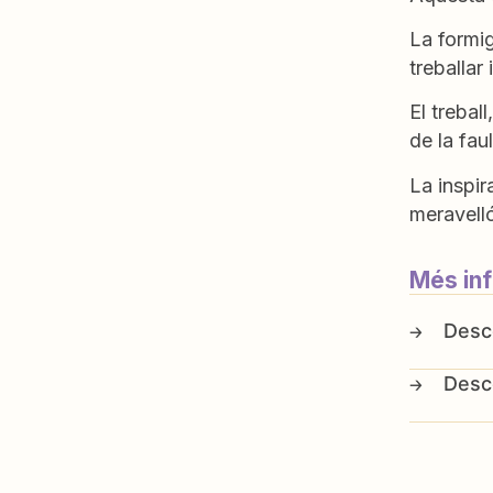
La formig
treballar
El trebal
de la fau
La inspir
meravell
Més in