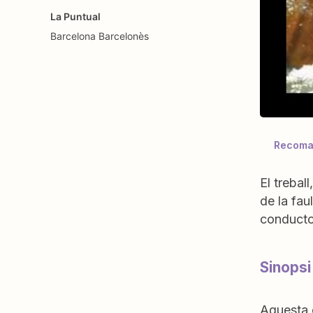
La Puntual
Barcelona
Barcelonès
Recoman
El trebal
de la fau
conductor
Sinopsi 
Aquesta é