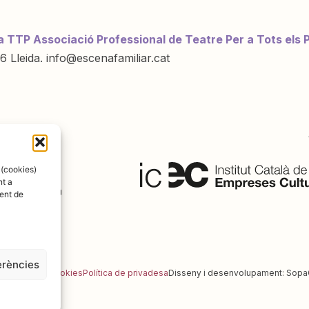
a TTP Associació Professional de Teatre Per a Tots els 
6 Lleida. info@escenafamiliar.cat
ració de:
 (cookies)
nt a
ent de
erències
al
Política de cookies
Política de privadesa
Disseny i desenvolupament:
Sopa