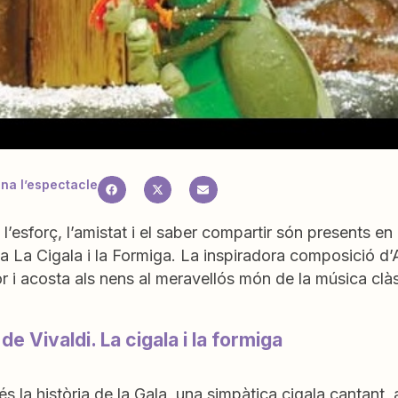
a l’espectacle
l, l’esforç, l’amistat i el saber compartir són presents 
la La Cigala i la Formiga. La inspiradora composició d’
 i acosta als nens al meravellós món de la música clàs
de Vivaldi. La cigala i la formiga
s la història de la Gala, una simpàtica cigala cantant, a