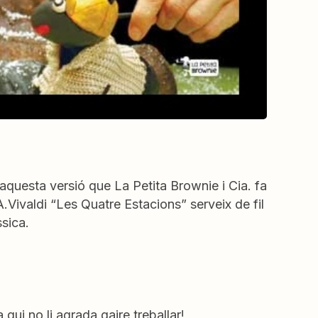
en aquesta versió que La Petita Brownie i Cia. fa
A.Vivaldi “Les Quatre Estacions” serveix de fil
sica.
 qui no li agrada gaire treballar!