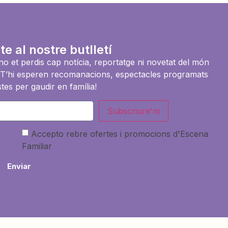
te al nostre butlletí
i no et perdis cap notícia, reportatge ni novetat del món
es. T’hi esperen recomanacions, espectacles programats
tes per gaudir en família!
Subscriure'm
Accepto rebre ofertes i promocions d'Escena
Familiar
Enviar