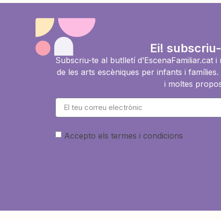
Ei! subscriu-
Subscriu-te al butlletí d’EscenaFamiliar.cat 
de les arts escèniques per infants i famíli
i moltes propos
Accepto els termes i condicions