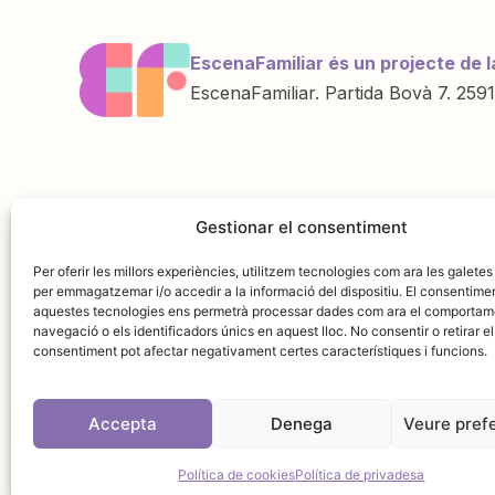
EscenaFamiliar és un projecte de l
EscenaFamiliar. Partida Bovà 7. 2591
Una iniciativa de
Amb la col·labo
Gestionar el consentiment
Per oferir les millors experiències, utilitzem tecnologies com ara les galetes
per emmagatzemar i/o accedir a la informació del dispositiu. El consentime
aquestes tecnologies ens permetrà processar dades com ara el comportam
navegació o els identificadors únics en aquest lloc. No consentir o retirar el
consentiment pot afectar negativament certes característiques i funcions.
Accepta
Denega
Veure pref
Avís leg
Política de cookies
Política de privadesa