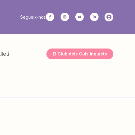
Segueix-nos
lletí
El Club dels Culs Inquiets