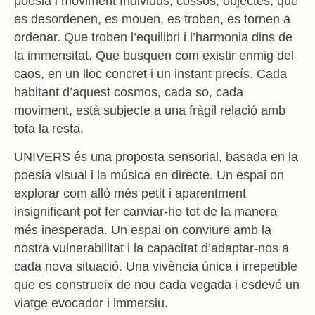
poesia i moviment
Individus, cossos, objectes, que
es desordenen, es mouen, es troben, es tornen a
ordenar. Que troben l’equilibri i l’harmonia dins de
la immensitat. Que busquen
com existir enmig del
caos, en un lloc concret i un instant precís. Cada
habitant
d’aquest cosmos, cada so, cada
moviment, està subjecte a una fràgil relació amb
tota la resta.
UNIVERS és una proposta sensorial, basada en la
poesia visual i la música en
directe. Un espai on
explorar com allò més petit i aparentment
insignificant pot fer
canviar-ho tot de la manera
més inesperada. Un espai on conviure amb la
nostra
vulnerabilitat i la capacitat d’adaptar-nos a
cada nova situació. Una vivència única i
irrepetible
que es construeix de nou cada vegada i esdevé un
viatge evocador i immersiu.