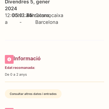
Divendres 5, gener
2024
12:00h
05.01.24
12:45h
Barcelona
Cosmocaixa
a
-
Barcelona
Informació
Edat recomanada:
De 0 a 2 anys
Consultar altres dates i entrades