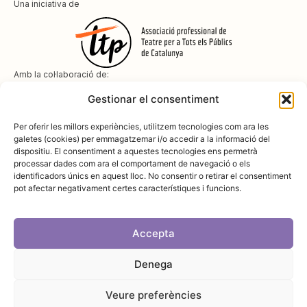
Una iniciativa de
Amb la col·laboració de:
Gestionar el consentiment
Per oferir les millors experiències, utilitzem tecnologies com ara les
galetes (cookies) per emmagatzemar i/o accedir a la informació del
dispositiu. El consentiment a aquestes tecnologies ens permetrà
Amb el suport de
processar dades com ara el comportament de navegació o els
identificadors únics en aquest lloc. No consentir o retirar el consentiment
pot afectar negativament certes característiques i funcions.
Accepta
Denega
Avís legal
Política de cookies
Disseny i desenvolupament:
SopaGraphics
Política de privadesa
Veure preferències