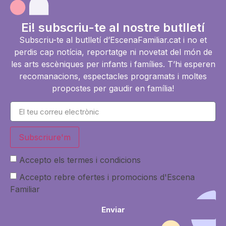
Ei! subscriu-te al nostre butlletí
Subscriu-te al butlletí d’EscenaFamiliar.cat i no et
perdis cap notícia, reportatge ni novetat del món de
les arts escèniques per infants i famílies. T’hi esperen
recomanacions, espectacles programats i moltes
propostes per gaudir en família!
Subscriure'm
Accepto els termes i condicions
Accepto rebre ofertes i promocions d'Escena
Familiar
Enviar