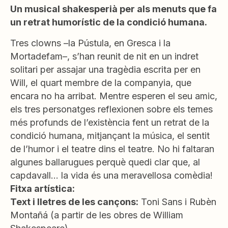
Un musical shakesperià per als menuts que fa
un retrat humorístic de la condició humana.
Tres clowns –la Pústula, en Gresca i la
Mortadefam–, s’han reunit de nit en un indret
solitari per assajar una tragèdia escrita per en
Will, el quart membre de la companyia, que
encara no ha arribat. Mentre esperen el seu amic,
els tres personatges reflexionen sobre els temes
més profunds de l’existència fent un retrat de la
condició humana, mitjançant la música, el sentit
de l’humor i el teatre dins el teatre. No hi faltaran
algunes ballarugues perquè quedi clar que, al
capdavall… la vida és una meravellosa comèdia!
Fitxa artística:
Text i lletres de les cançons:
Toni Sans i Rubèn
Montañá
(
a partir de les obres de William