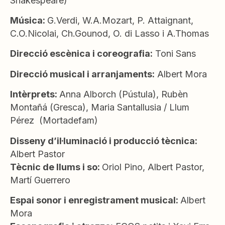
Shakespeare)
Música:
G.Verdi, W.A.Mozart, P. Attaignant,
C.O.Nicolai, Ch.Gounod, O. di Lasso i A.Thomas
Direcció escènica i coreografia:
Toni Sans
Direcció musical i arranjaments:
Albert Mora
Intèrprets:
Anna Alborch (Pústula), Rubèn
Montañá (Gresca), Maria Santallusia / Llum
Pérez (Mortadefam)
Disseny d’il·luminació i producció tècnica:
Albert Pastor
Tècnic de llums i so:
Oriol Pino, Albert Pastor,
Martí Guerrero
Espai sonor i enregistrament musical:
Albert
Mora