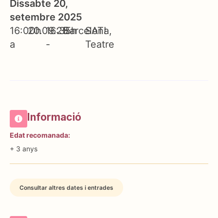
Dissabte 20,
setembre 2025
16:00h
20.09.25
16:35h
Barcelona
SAT!
a
-
Teatre
Informació
Edat recomanada:
+ 3 anys
Consultar altres dates i entrades