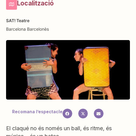
Localització
SAT! Teatre
Barcelona
Barcelonès
Recomana l’espectacle
El claqué no és només un ball, és ritme, és