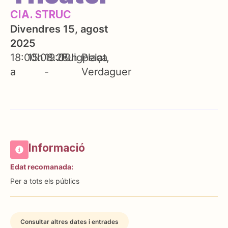
CIA. STRUC
Divendres 15, agost
2025
18:00h
15.08.25
19:00h
Puigpelat
Plaça
a
-
Verdaguer
Informació
Edat recomanada:
Per a tots els públics
Consultar altres dates i entrades