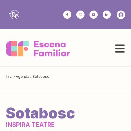
Inici
›
Agenda
›
Sotabosc
Sotabosc
INSPIRA TEATRE