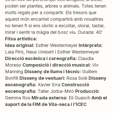
poden ser plantes, arbres o animals. Totes tenen
molts regals per a compartir. Els tresors que
aquest món encantat compartirà amb nosaltres
no tenen fi si ens obrim a escoltar, olorar, tastar,
mirar i sentir la màgia del bosc viu. Durada: 40′
Fitxa artística:
Idea original:
Esther Westermeyer
Intèrprets:
Laia Piró, Neus Umbert i Esther Westermeyer
Direcció escènica i coreografia:
Claudia
Moreso
Composició i direcció musical:
Viv
Manning
Disseny de llums i tècnic:
Guillem
Bonfill
Disseny de vestuari:
Rosa Solé
Disseny
escenografia:
Xavier Erra
Construcció
escenografia:
Taller Jorba-Miró
Producció:
Gemma Ros
Mirada externa:
Eli Guasch
Amb el
suport de la FIM de Vila-seca i l’ICEC