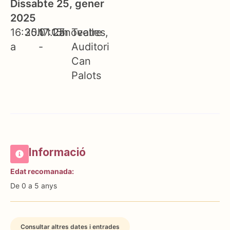
Dissabte 25, gener
2025
16:30h
25.01.25
17:15h
Canovelles
Teatre
a
-
Auditori
Can
Palots
Informació
Edat recomanada:
De 0 a 5 anys
Consultar altres dates i entrades