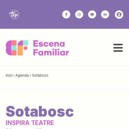
Inici
›
Agenda
›
Sotabosc
Sotabosc
INSPIRA TEATRE