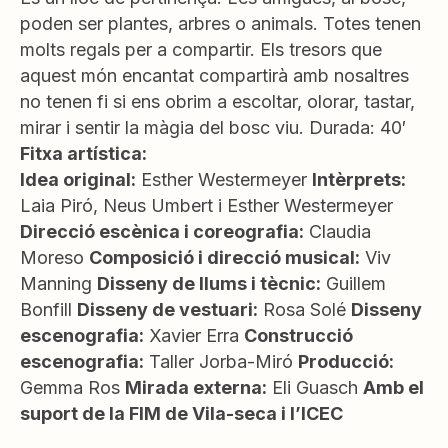
poden ser plantes, arbres o animals. Totes tenen
molts regals per a compartir. Els tresors que
aquest món encantat compartirà amb nosaltres
no tenen fi si ens obrim a escoltar, olorar, tastar,
mirar i sentir la màgia del bosc viu. Durada: 40′
Fitxa artística:
Idea original:
Esther Westermeyer
Intèrprets:
Laia Piró, Neus Umbert i Esther Westermeyer
Direcció escènica i coreografia:
Claudia
Moreso
Composició i direcció musical:
Viv
Manning
Disseny de llums i tècnic:
Guillem
Bonfill
Disseny de vestuari:
Rosa Solé
Disseny
escenografia:
Xavier Erra
Construcció
escenografia:
Taller Jorba-Miró
Producció:
Gemma Ros
Mirada externa:
Eli Guasch
Amb el
suport de la FIM de Vila-seca i l’ICEC