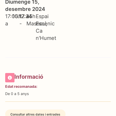
Diumenge 15,
desembre 2024
17:00h
15.12.24
17:45h
el
Espai
a
-
Masnou
Escènic
Ca
n'Humet
Informació
Edat recomanada:
De 0 a 5 anys
Consultar altres dates i entrades