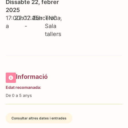
Dissabte 22, febrer
2025
17:00h
22.02.25
17:45h
Barcelona
TNC -
a
-
Sala
tallers
Informació
Edat recomanada:
De 0 a 5 anys
Consultar altres dates i entrades