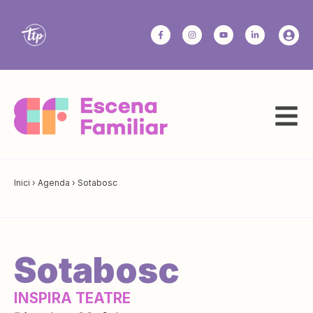
Inici
›
Agenda
›
Sotabosc
Sotabosc
INSPIRA TEATRE