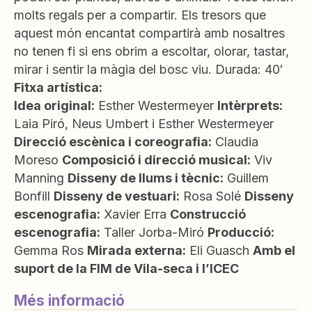
molts regals per a compartir. Els tresors que
aquest món encantat compartirà amb nosaltres
no tenen fi si ens obrim a escoltar, olorar, tastar,
mirar i sentir la màgia del bosc viu. Durada: 40′
Fitxa artística:
Idea original:
Esther Westermeyer
Intèrprets:
Laia Piró, Neus Umbert i Esther Westermeyer
Direcció escènica i coreografia:
Claudia
Moreso
Composició i direcció musical:
Viv
Manning
Disseny de llums i tècnic:
Guillem
Bonfill
Disseny de vestuari:
Rosa Solé
Disseny
escenografia:
Xavier Erra
Construcció
escenografia:
Taller Jorba-Miró
Producció:
Gemma Ros
Mirada externa:
Eli Guasch
Amb el
suport de la FIM de Vila-seca i l’ICEC
Més informació