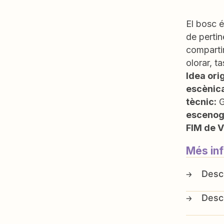
El bosc é
de pertin
compartir
olorar, t
Idea orig
escènica
tècnic:
G
escenog
FIM de V
Més in