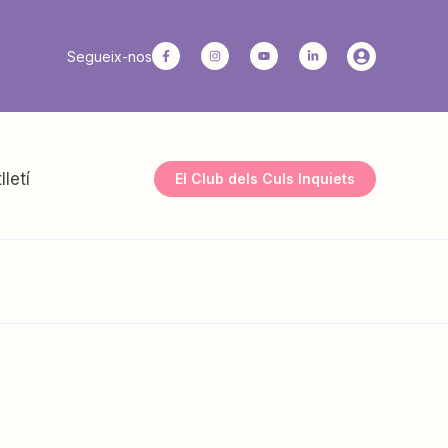
Segueix-nos
lletí
El Club dels Culs Inquiets