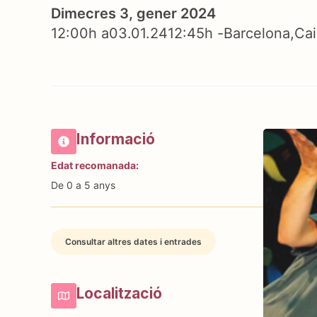
Dimecres 3, gener 2024
12:00h a
03.01.24
12:45h -
Barcelona
Cai
Informació
Edat recomanada:
De 0 a 5 anys
Consultar altres dates i entrades
Localització