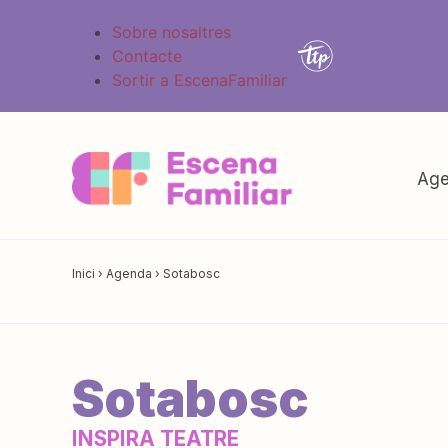
Sobre nosaltres
Contacte
Sortir a EscenaFamiliar
Age
Inici
›
Agenda
›
Sotabosc
Sotabosc
INSPIRA TEATRE