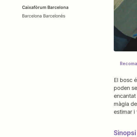
Caixafòrum Barcelona
Barcelona
Barcelonès
Recoman
El bosc é
poden ser
encantat 
màgia del
estimar i
Sinopsi