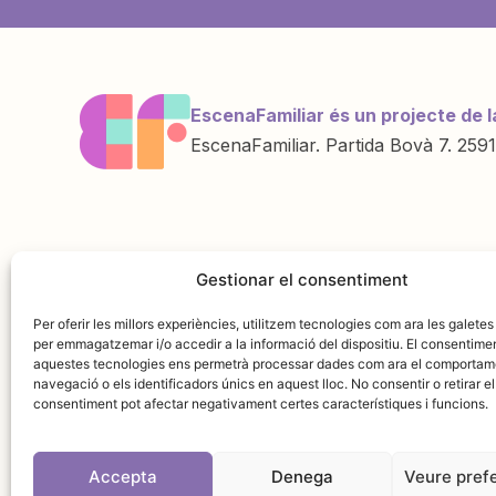
EscenaFamiliar és un projecte de l
EscenaFamiliar. Partida Bovà 7. 2591
Una iniciativa de
Amb la col·labo
Gestionar el consentiment
Per oferir les millors experiències, utilitzem tecnologies com ara les galetes
per emmagatzemar i/o accedir a la informació del dispositiu. El consentime
aquestes tecnologies ens permetrà processar dades com ara el comportam
navegació o els identificadors únics en aquest lloc. No consentir o retirar el
consentiment pot afectar negativament certes característiques i funcions.
Accepta
Denega
Veure pref
Avís leg