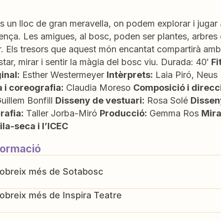
s un lloc de gran meravella, on podem explorar i jugar
ença. Les amigues, al bosc, poden ser plantes, arbres 
. Els tresors que aquest món encantat compartirà amb n
astar, mirar i sentir la màgia del bosc viu. Durada: 40′
Fi
inal:
Esther Westermeyer
Intèrprets:
Laia Piró, Neus
 i coreografia:
Claudia Moreso
Composició i direcc
uillem Bonfill
Disseny de vestuari:
Rosa Solé
Dissen
rafia:
Taller Jorba-Miró
Producció:
Gemma Ros
Mira
ila-seca i l’ICEC
formació
Sotabosc
Inspira Teatre