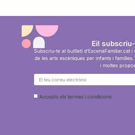
Ei! subscriu-
Subscriu-te al butlletí d’EscenaFamiliar.cat 
de les arts escèniques per infants i famíli
i moltes propos
Accepto els termes i condicions