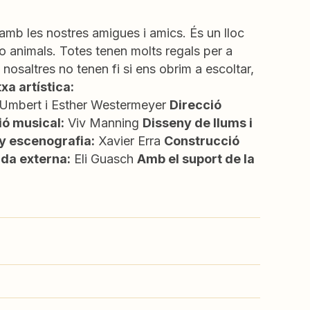
 amb les nostres amigues i amics. És un lloc
o animals. Totes tenen molts regals per a
osaltres no tenen fi si ens obrim a escoltar,
txa artística:
 Umbert i Esther Westermeyer
Direcció
ió musical:
Viv Manning
Disseny de llums i
y escenografia:
Xavier Erra
Construcció
da externa:
Eli Guasch
Amb el suport de la