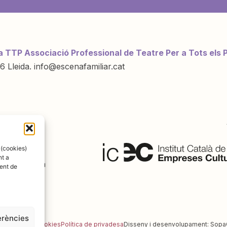
a TTP Associació Professional de Teatre Per a Tots els 
6 Lleida. info@escenafamiliar.cat
ració de:
 (cookies)
nt a
ent de
erències
al
Política de cookies
Política de privadesa
Disseny i desenvolupament:
Sopa