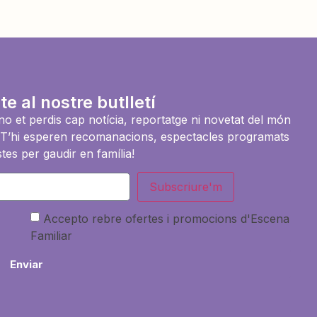
te al nostre butlletí
i no et perdis cap notícia, reportatge ni novetat del món
es. T’hi esperen recomanacions, espectacles programats
tes per gaudir en família!
Subscriure'm
Accepto rebre ofertes i promocions d'Escena
Familiar
Enviar