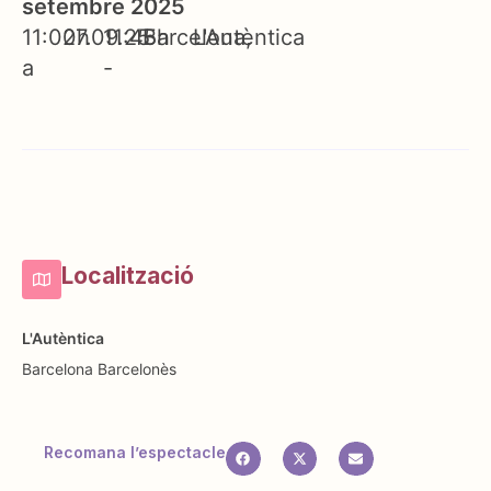
setembre 2025
11:00h
27.09.25
11:45h
Barcelona
L'Autèntica
a
-
Localització
L'Autèntica
Barcelona
Barcelonès
Recomana l’espectacle