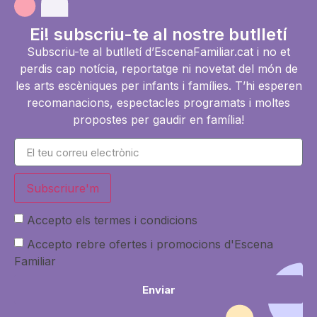
Ei! subscriu-te al nostre butlletí
Subscriu-te al butlletí d’EscenaFamiliar.cat i no et
perdis cap notícia, reportatge ni novetat del món de
les arts escèniques per infants i famílies. T’hi esperen
recomanacions, espectacles programats i moltes
propostes per gaudir en família!
Subscriure'm
Accepto els termes i condicions
Accepto rebre ofertes i promocions d'Escena
Familiar
Enviar