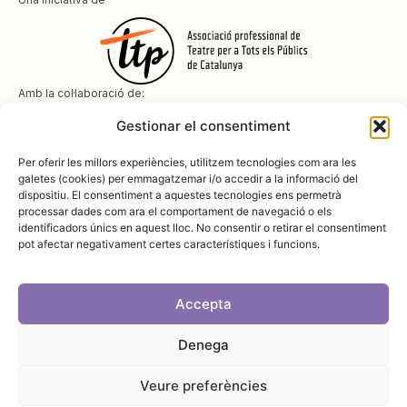
Amb la col·laboració de:
Gestionar el consentiment
Per oferir les millors experiències, utilitzem tecnologies com ara les
galetes (cookies) per emmagatzemar i/o accedir a la informació del
dispositiu. El consentiment a aquestes tecnologies ens permetrà
Amb el suport de
processar dades com ara el comportament de navegació o els
identificadors únics en aquest lloc. No consentir o retirar el consentiment
pot afectar negativament certes característiques i funcions.
Accepta
Denega
Avís legal
Política de cookies
Disseny i desenvolupament:
SopaGraphics
Política de privadesa
Veure preferències