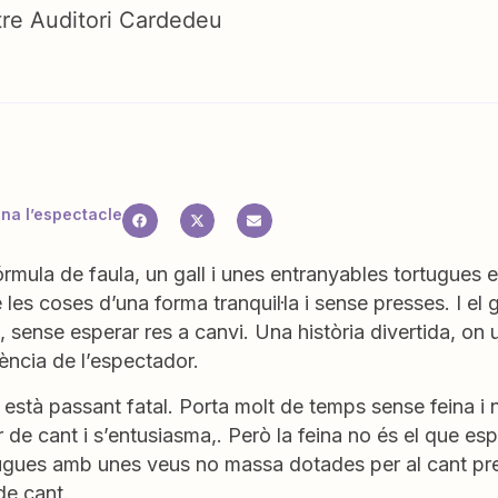
tre Auditori Cardedeu
a l’espectacle
rmula de faula, un gall i unes entranyables tortugues e
 les coses d’una forma tranquil·la i sense presses. I el 
, sense esperar res a canvi. Una història divertida, on 
igència de l’espectador.
o està passant fatal. Porta molt de temps sense feina i n
 de cant i s’entusiasma,. Però la feina no és el que e
ugues amb unes veus no massa dotades per al cant pret
de cant.