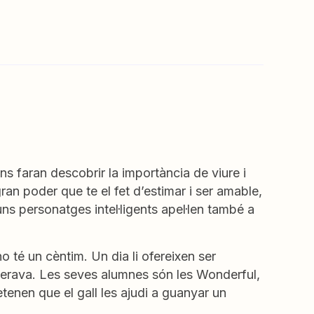
ns faran descobrir la importància de viure i
gran poder que te el fet d’estimar i ser amable,
uns personatges intel·ligents apel·len també a
o té un cèntim. Un dia li ofereixen ser
sperava. Les seves alumnes són les Wonderful,
enen que el gall les ajudi a guanyar un