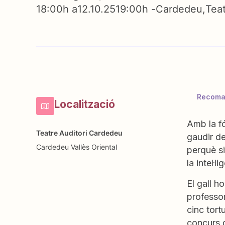
18:00h a
12.10.25
19:00h -
Cardedeu
Tea
Recoman
Localització
Amb la fó
Teatre Auditori Cardedeu
gaudir de
Cardedeu
Vallès Oriental
perquè si
la intel·l
El gall h
professor
cinc tort
concurs 