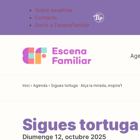
Sobre nosaltres
Contacte
Sortir a EscenaFamiliar
Age
Inici
›
Agenda
›
Sigues tortuga · Alça la mirada, inspira’t
Sigues tortuga 
Diumenge 12, octubre 2025