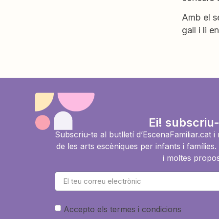
Amb el se
gall i li
Ei! subscriu-
Subscriu-te al butlletí d’EscenaFamiliar.cat 
de les arts escèniques per infants i famíli
i moltes propos
Accepto els termes i condicions