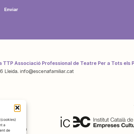
Enviar
a TTP Associació Professional de Teatre Per a Tots els 
6 Lleida. info@escenafamiliar.cat
ració de:
 (cookies)
nt a
ent de