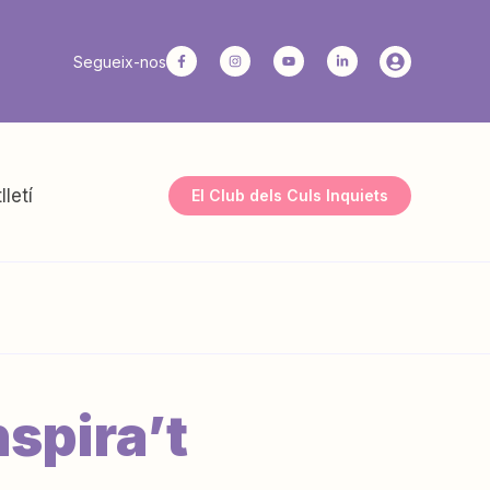
Segueix-nos
lletí
El Club dels Culs Inquiets
nspira’t