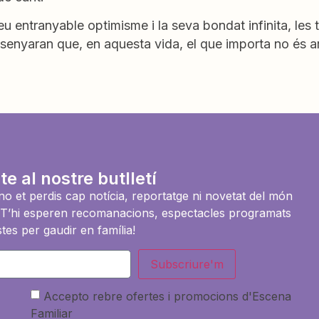
u entranyable optimisme i la seva bondat infinita, les
 ensenyaran que, en aquesta vida, el que importa no és ar
te al nostre butlletí
i no et perdis cap notícia, reportatge ni novetat del món
es. T’hi esperen recomanacions, espectacles programats
tes per gaudir en família!
Subscriure'm
Accepto rebre ofertes i promocions d'Escena
Familiar