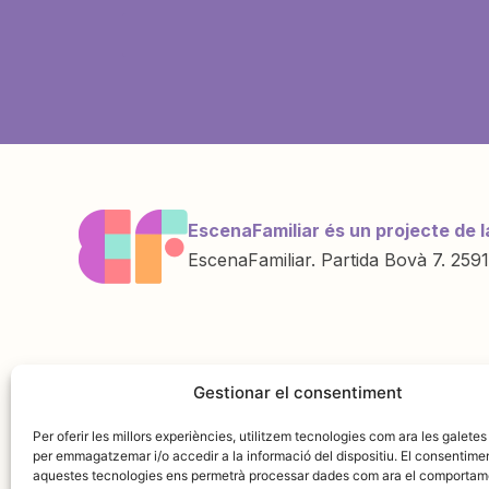
EscenaFamiliar és un projecte de l
EscenaFamiliar. Partida Bovà 7. 2591
Una iniciativa de
Amb la col·labo
Gestionar el consentiment
Per oferir les millors experiències, utilitzem tecnologies com ara les galetes
per emmagatzemar i/o accedir a la informació del dispositiu. El consentime
aquestes tecnologies ens permetrà processar dades com ara el comportam