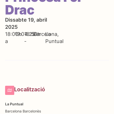
Drac
Dissabte 19, abril
2025
18:00h
19.04.25
18:50h
Barcelona
La
a
-
Puntual
Localització
La Puntual
Barcelona
Barcelonès